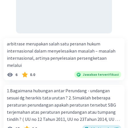
arbitrase merupakan salah satu peranan hukum
internasional dalam menyelesaikan masalah – masalah
internasional, artinya penyelesaian persengketaan
melalui
6
0.0
Jawaban terverifikasi
1.Bagaimana hubungan antar Perundang - undangan
sesuai dg herarkis tata urutan ? 2. Simaklah beberapa
peraturan perundangan apakah peraturan tersebut SBG
terjemahan atas peraturan perundangan atau tumpang
tindih ? ( UU no 12 Tahun 2011, UU no 23Tahun 2014, UU No
25 Tahun 2004 ) 3 . Tuliskan peraturan perundangan yg di