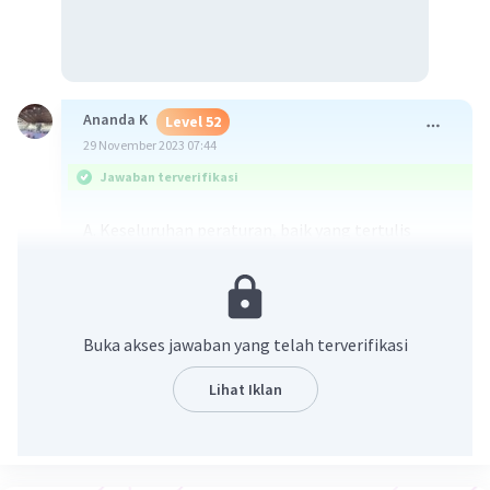
Ananda K
Level 52
29 November 2023 07:44
Jawaban terverifikasi
A. Keseluruhan peraturan, baik yang tertulis
maupun yang tidak tertulis
Penjelasan:
Buka akses jawaban yang telah terverifikasi
Dalam arti luas konstitusi memiliki cakupan
lebih luas daripada undang-undang dasar.
Lihat Iklan
Konstitusi meliputi keseluruhan peraturan, baik
tertulis maupun tidak tertulis yang mengatur
secara mengikat cara-cara penyelenggaraan