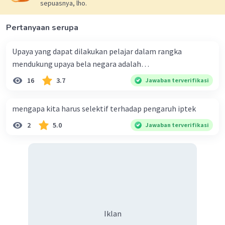
yang tepat adalah opsi A.
sepuasnya, lho.
·
0.0
(
0
)
Balas
Beri Rating
Pertanyaan serupa
Upaya yang dapat dilakukan pelajar dalam rangka
mendukung upaya bela negara adalah…
16
3.7
Jawaban terverifikasi
mengapa kita harus selektif terhadap pengaruh iptek
2
5.0
Jawaban terverifikasi
Iklan