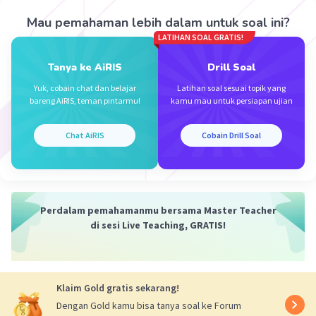
pemerintahan.
Mau pemahaman lebih dalam untuk soal ini?
·
0.0
(
0
)
Balas
Beri Rating
LATIHAN SOAL GRATIS!
Tanya ke AiRIS
Drill Soal
Salsabila M
Community
Level 58
Yuk, cobain chat dan belajar
Latihan soal sesuai topik yang
23 Juni 2024 13:01
bareng AiRIS, teman pintarmu!
kamu mau untuk persiapan ujian
Jawaban terverifikasi
Chat AiRIS
Cobain Drill Soal
Jawabannya adalah:
Iklan
A. Keseluruhan peraturan, baik yang tertulis
maupun peraturan yang tidak tertulis
Istilah "konstitusi" secara luas dapat merujuk
Perdalam pemahamanmu bersama Master Teacher
kepada keseluruhan peraturan yang mengatur
di sesi Live Teaching, GRATIS!
kehidupan suatu masyarakat, termasuk
peraturan yang tertulis dalam dokumen
konstitusi formal maupun norma-norma atau
prinsip-prinsip yang dianggap sebagai konstitusi
Klaim Gold gratis sekarang!
tidak tertulis. Oleh karena itu, pilihan jawaban
Dengan Gold kamu bisa tanya soal ke Forum