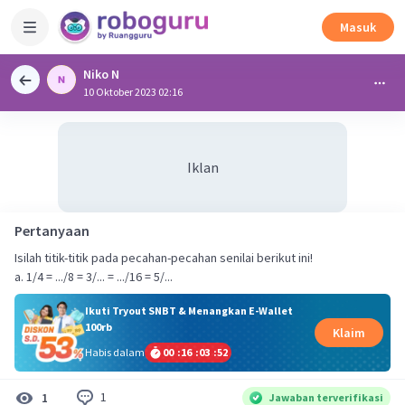
Masuk
Niko N
10 Oktober 2023 02:16
Iklan
Pertanyaan
Isilah titik-titik pada pecahan-pecahan senilai berikut ini!
a. 1/4 = .../8 = 3/... = .../16 = 5/...
Ikuti Tryout SNBT & Menangkan E-Wallet
100rb
Klaim
Habis dalam
00
:
16
:
03
:
52
1
1
Jawaban terverifikasi