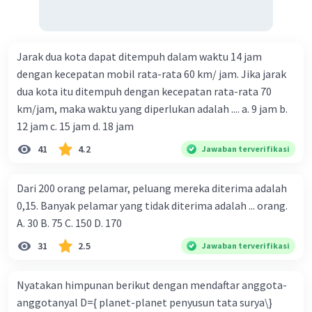
Jarak dua kota dapat ditempuh dalam waktu 14 jam
dengan kecepatan mobil rata-rata 60 km/ jam. Jika jarak
dua kota itu ditempuh dengan kecepatan rata-rata 70
km/jam, maka waktu yang diperlukan adalah .... a. 9 jam b.
12 jam c. 15 jam d. 18 jam
41
4.2
Jawaban terverifikasi
Dari 200 orang pelamar, peluang mereka diterima adalah
0,15. Banyak pelamar yang tidak diterima adalah ... orang.
A. 30 B. 75 C. 150 D. 170
31
2.5
Jawaban terverifikasi
Nyatakan himpunan berikut dengan mendaftar anggota-
anggotanyal D={ planet-planet penyusun tata surya\}