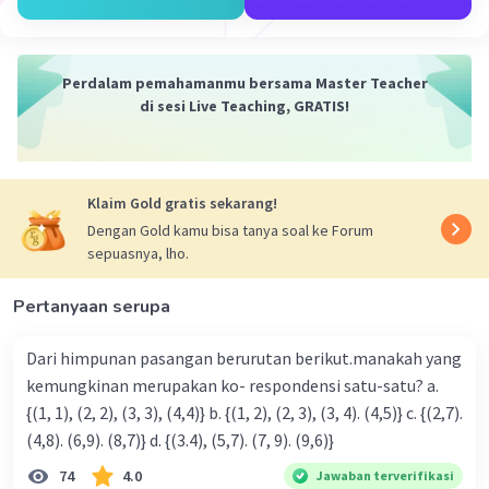
Perdalam pemahamanmu bersama Master Teacher
di sesi Live Teaching, GRATIS!
Iklan
Klaim Gold gratis sekarang!
Dengan Gold kamu bisa tanya soal ke Forum
sepuasnya, lho.
Pertanyaan serupa
Dari himpunan pasangan berurutan berikut.manakah yang
kemungkinan merupakan ko- respondensi satu-satu? a.
{(1, 1), (2, 2), (3, 3), (4,4)} b. {(1, 2), (2, 3), (3, 4). (4,5)} c. {(2,7).
(4,8). (6,9). (8,7)} d. {(3.4), (5,7). (7, 9). (9,6)}
74
4.0
Jawaban terverifikasi