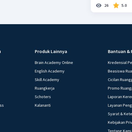
26
5.0
u
Produk Lainnya
Bantuan & 
Brain Academy Online
Kredensial P
English Academy
Beasiswa Ru
Skill Academy
Cicilan Ruang
Ruangkerja
Promo Ruang
Schoters
Laporan Kere
ess
Kalananti
Layanan Pen
Syarat & Ket
Kebijakan Pri
Tentang Kami