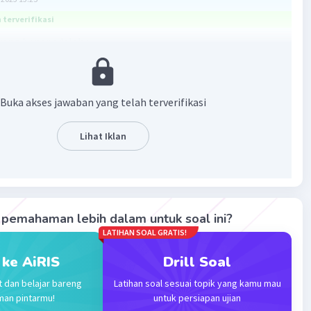
terverifikasi
ang benar adalah >
bali:
dingkan pecahan untuk penyebut berbeda dilakukan
Buka akses jawaban yang telah terverifikasi
enyamakan penyebutnya terlebih dahulu kemudian
ngkan pembilangnya.
Lihat Iklan
menyamakan penyebut dapat dilakukan dengan menentukan
penyebut - penyebutnya.
anda pertidaksamaan:
 dari
g dari
pemahaman lebih dalam untuk soal ini?
LATIHAN SOAL GRATIS!
an:
han 62/24 dan 10/4 KPK dari penyebutnya adalah 24
 ke AiRIS
Drill Soal
diperoleh:
t dan belajar bareng
Latihan soal sesuai topik yang kamu mau
man pintarmu!
untuk persiapan ujian
(24 × 1)