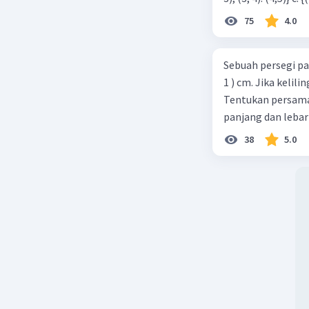
75
4.0
Sebuah persegi pa
1 ) cm. Jika kelil
Tentukan persamaa
panjang dan lebar
38
5.0