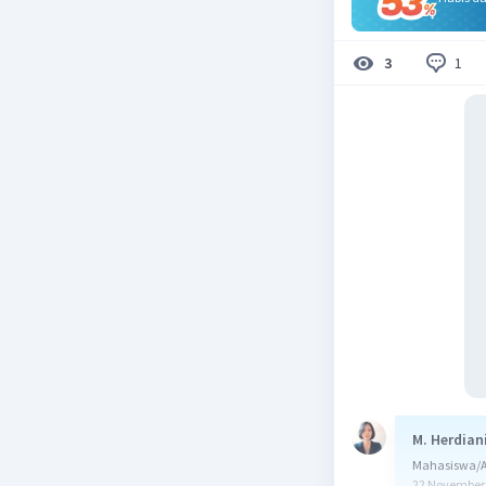
1
3
M. Herdian
Mahasiswa/Al
22 November 