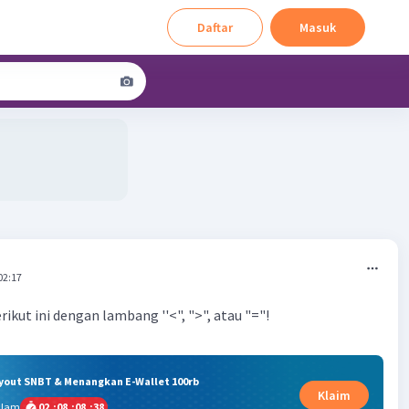
Daftar
Masuk
02:17
berikut ini dengan lambang ''<", ">", atau "="!
ryout SNBT & Menangkan E-Wallet 100rb
Klaim
alam
02
:
08
:
08
:
37