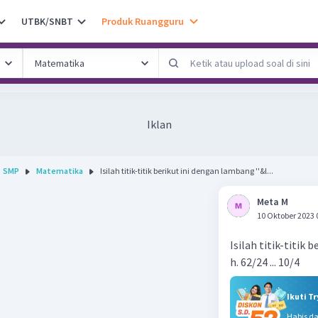
UTBK/SNBT
Produk Ruangguru
Iklan
SMP
Matematika
Isilah titik-titik berikut ini dengan lambang ''&l...
Meta M
10 Oktober 2023 
Isilah titik-titik 
h. 62/24 ... 10/4
Ikuti T
Habis d