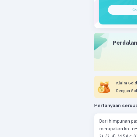
= 62/24
Ch
10/4
= (10 × 6)/
= 60/24
Perdala
Karena 62
Jadi, tan
atas adal
Klaim Gold
Beri R
Dengan Gol
Pertanyaan serup
Dari himpunan pa
merupakan ko- respondensi satu-satu? a. {(1, 1), (2, 2), (3, 3), (4,4)} b. {(1, 2), (2,