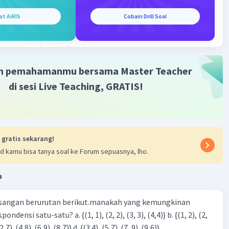
at AiRIS
Cobain Drill Soal
(4 × 6)
m pemahamanmu bersama Master Teacher
/24 lebih dari 60/24 maka 62/24 > 10/4
di sesi Live Teaching, GRATIS!
da pertidaksamaan yang tepat untuk mengisi titik-titik di
ah >
 gratis sekarang!
·
0.0
(
0
)
Balas
ating
d kamu bisa tanya soal ke Forum sepuasnya, lho.
a
sangan berurutan berikut.manakah yang kemungkinan
3), (3, 4). (4,5)} c. {(2,7). (4,8). (6,9). (8,7)} d. {(3.4), (5,7). (7, 9). (9,6)}