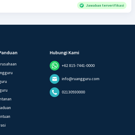
Jawaban terverifikasi
Panduan
Hubungi Kami
erusahaan
+62 815-7441-0000
angguru
info@ruangguru.com
guru
guru
02130930000
ntanan
gaduan
entuan
vasi