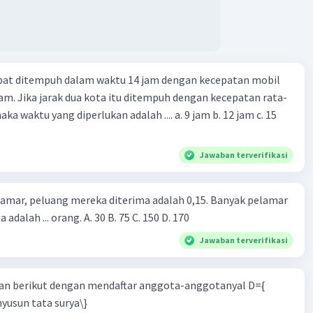
apat ditempuh dalam waktu 14 jam dengan kecepatan mobil
jam. Jika jarak dua kota itu ditempuh dengan kecepatan rata-
 yang diperlukan adalah .... a. 9 jam b. 12 jam c. 15
Jawaban terverifikasi
lamar, peluang mereka diterima adalah 0,15. Banyak pelamar
 adalah ... orang. A. 30 B. 75 C. 150 D. 170
Jawaban terverifikasi
n berikut dengan mendaftar anggota-anggotanyal D={
yusun tata surya\}