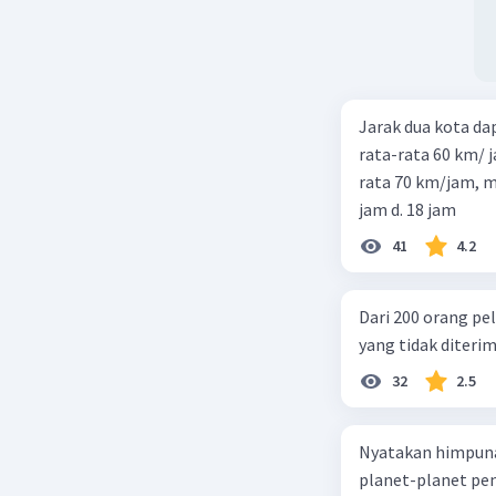
Jarak dua kota d
rata-rata 60 km/ 
rata 70 km/jam, maka waktu
jam d. 18 jam
41
4.2
Dari 200 orang pe
yang tidak diterima
32
2.5
Nyatakan himpuna
planet-planet pen