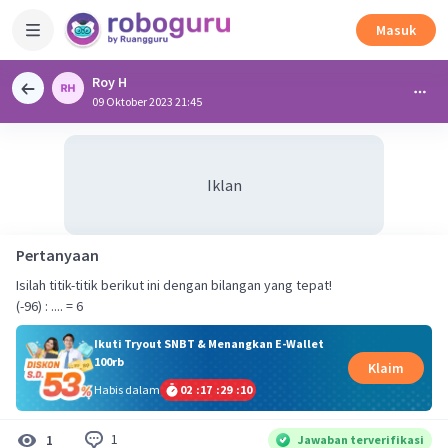
Masuk
Roy H
09 Oktober 2023 21:45
Iklan
Pertanyaan
Isilah titik-titik berikut ini dengan bilangan yang tepat!
(-96) : .... = 6
Ikuti Tryout SNBT & Menangkan E-Wallet
100rb
Klaim
Habis dalam
02
:
17
:
29
:
10
1
1
Jawaban terverifikasi