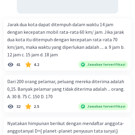
Jarak dua kota dapat ditempuh dalam waktu 14 jam
dengan kecepatan mobil rata-rata 60 km/ jam. Jika jarak
dua kota itu ditempuh dengan kecepatan rata-rata 70
km/jam, maka waktu yang diperlukan adalah .... a. 9 jam b.
12 jam c. 15 jam d. 18 jam
41
4.2
Jawaban terverifikasi
Dari 200 orang pelamar, peluang mereka diterima adalah
0,15. Banyak pelamar yang tidak diterima adalah ... orang.
A. 30 B. 75 C. 150 D. 170
32
2.5
Jawaban terverifikasi
Nyatakan himpunan berikut dengan mendaftar anggota-
anggotanyal D={ planet-planet penyusun tata surya\}