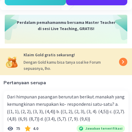
Perdalam pemahamanmu bersama Master Teacher
di sesi Live Teaching, GRATIS!
Iklan
Klaim Gold gratis sekarang!
Dengan Gold kamu bisa tanya soal ke Forum
sepuasnya, lho.
Pertanyaan serupa
Dari himpunan pasangan berurutan berikut.manakah yang
kemungkinan merupakan ko- respondensi satu-satu? a.
{(1, 1), (2, 2), (3, 3), (4,4)} b. {(1, 2), (2, 3), (3, 4). (4,5)} c. {(2,7).
(4,8). (6,9). (8,7)} d. {(3.4), (5,7). (7, 9). (9,6)}
75
4.0
Jawaban terverifikasi