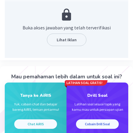
Kita pakai konsep pembagian berikut.
a : b = c
Hasil operasi bilangan positif dan negatif:
Buka akses jawaban yang telah terverifikasi
(+) × (-) = -
(+) : (-) = -
Lihat Iklan
(-) ÷ (-) = (+)
(-96) : .... = 6
Kita misalkan yang akan diisi adalah a.
(-96) : a = 6
6 × a = -96
Mau pemahaman lebih dalam untuk soal ini?
6a = -96
LATIHAN SOAL GRATIS!
a = -96/6
Tanya ke AiRIS
Drill Soal
a = -16
Yuk, cobain chat dan belajar
Latihan soal sesuai topik yang
bareng AiRIS, teman pintarmu!
kamu mau untuk persiapan ujian
Jadi, bilangan yang mengisi titik kosong adalah
-16.
Chat AiRIS
Cobain Drill Soal
·
0.0
(
0
)
Balas
Beri Rating