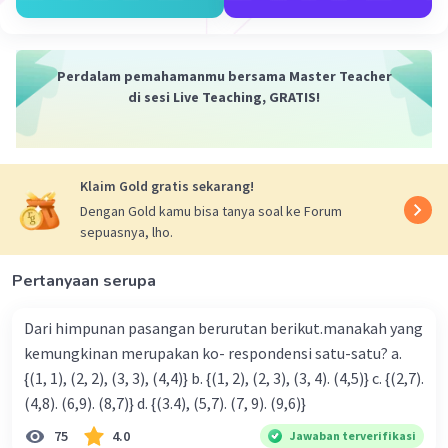
Perdalam pemahamanmu bersama Master Teacher
di sesi Live Teaching, GRATIS!
Iklan
Klaim Gold gratis sekarang!
Dengan Gold kamu bisa tanya soal ke Forum
sepuasnya, lho.
Pertanyaan serupa
Dari himpunan pasangan berurutan berikut.manakah yang
kemungkinan merupakan ko- respondensi satu-satu? a.
{(1, 1), (2, 2), (3, 3), (4,4)} b. {(1, 2), (2, 3), (3, 4). (4,5)} c. {(2,7).
(4,8). (6,9). (8,7)} d. {(3.4), (5,7). (7, 9). (9,6)}
75
4.0
Jawaban terverifikasi