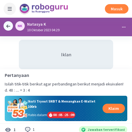
Masuk
Natasya K
10 Oktober 2023 04:29
Iklan
Pertanyaan
Isilah titik-titik berikut agar perbandingan berikut menjadi ekuivalen!
d. 48 : .... = 3 : 4
Ikuti Tryout SNBT & Menangkan E-Wallet
100rb
Klaim
Habis dalam
00
:
05
:
25
:
09
1
1
Jawaban terverifikasi