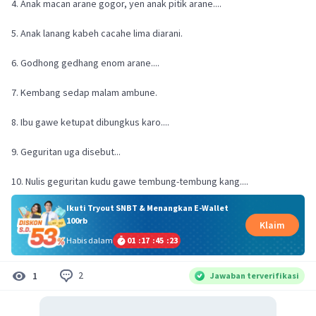
4. Anak macan arane gogor, yen anak pitik arane....
5. Anak lanang kabeh cacahe lima diarani.
6. Godhong gedhang enom arane....
7. Kembang sedap malam ambune.
8. Ibu gawe ketupat dibungkus karo....
9. Geguritan uga disebut...
10. Nulis geguritan kudu gawe tembung-tembung kang....
Ikuti Tryout SNBT & Menangkan E-Wallet
100rb
Klaim
Habis dalam
01
:
17
:
45
:
22
2
1
Jawaban terverifikasi