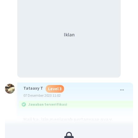
Iklan
Tataaxy T
Level 3
07 Desember 2023 11:02
Jawaban terverifikasi
Haii ka, izin menjawab pertanyaan nya y.
1.
ciut
2.
mangsa labuh