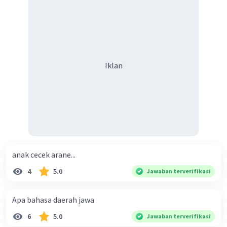
8. Ibu gawe ketupat dibungkus karo
janur
9. Geguritan uga disebut
puisi bebas
10. Nulis geguritan kudu gawe tembung-
tembung kang
endah yaiku dasanama,
purwaknthi, lan tembung endah liyane
Iklan
·
0.0
(
0
)
Balas
Beri Rating
anak cecek arane...
4
5.0
Jawaban terverifikasi
Apa bahasa daerah jawa
6
5.0
Jawaban terverifikasi