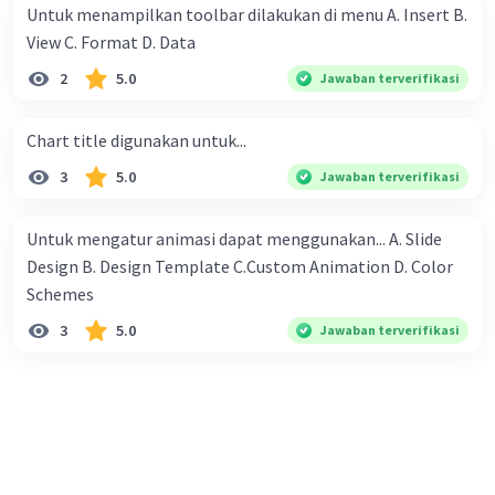
mendapatkan seribu rupiah, 2 ribu rupiah, 4 ribu rupiah, 8
Untuk menampilkan toolbar dilakukan di menu A. Insert B.
ribu rupiah dan seterusnya. Mereka berniat untuk
View C. Format D. Data
melewati setiap hari masa liburnya di desa nenek dengan
2
5.0
Jawaban terverifikasi
membantu petani, dan mereka berdua sudah berjanji
untuk bekerja pada petani yang sama. Mengenai upah,
Chart title digunakan untuk...
mereka juga diam-diam sudah sepakat untuk membagi
sama rata dari yang diperoleh berdua. Pertanyaannya:
3
5.0
Jawaban terverifikasi
Kepada petani yang mana mereka bekerja sehingga
mendapat upah yang paling banyak ?
Untuk mengatur animasi dapat menggunakan... A. Slide
Design B. Design Template C.Custom Animation D. Color
Schemes​
3
5.0
Jawaban terverifikasi