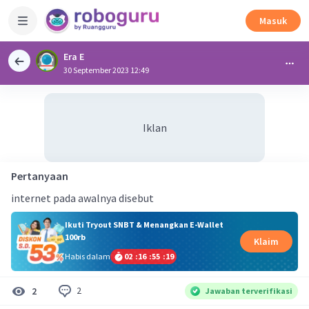
Masuk
Era E
30 September 2023 12:49
Iklan
Pertanyaan
internet pada awalnya disebut
Ikuti Tryout SNBT & Menangkan E-Wallet
100rb
Klaim
Habis dalam
02
:
16
:
55
:
18
2
2
Jawaban terverifikasi