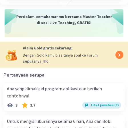
Departemen Pertahanan Amerika Serikat (DoD)
dengan tujuan pertama kali sebagai proyek riset
Perdalam pemahamanmu bersama Master Teacher
militer untuk menghubungkan beberapa
di sesi Live Teaching, GRATIS!
institusi riset dan universitas. ARPANET adalah
cikal bakal dari apa yang sekarang kita kenal
sebagai internet. Jaringan ini menjadi fondasi
bagi perkembangan teknologi dan infrastruktur
Klaim Gold gratis sekarang!
internet yang kita gunakan saat ini.
Dengan Gold kamu bisa tanya soal ke Forum
sepuasnya, lho.
Pertanyaan serupa
Apa yang dimaksud program aplikasi dan berikan
·
0.0
(
0
)
Balas
Beri Rating
contohnya!
3
3.7
Lihat jawaban (2)
Untuk mengisi liburannya selama 6 hari, Ana dan Bobi