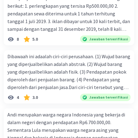
berikut: 1. perlengkapan yang tersisa Rp500.000,00 2.
pendapatan sewa diterima untuk 1 tahun terhitung
tanggal 1 juli 2019. 3. iklan dibayar untuk 10 kali terbit, dan
sampai dengan tanggal 31 desember 2019, telah 8 kali
terbit. 4. gaji terutang untuk periode berjalan sebesar
8
5.0
Jawaban terverifikasi
Rp800.000,00 dari data di atas, pencatatan jurnal pembalik
yang benar adalah ....
Dibawaah ini adaalah ciri-ciri perusahaan. (1) Wujud barang
yang diperjualbelikan adalah abstrak. (2) Wujud barang
yang diperjualbelikan adalah fisik. (3) Pendapatan pokok
diperoleh dari penjualan barang. (4) Pendapatan yang
diperoleh dari penjualan jasa.Dari ciri-ciri tersebut yang
merupakan ciri dari perusahaan dagang ditunjukan pada
4
3.0
Jawaban terverifikasi
nomor…. a. 1 dan 3 b. 3 dan 4 c. 2 dan 3 d. 1 dan 2 e. 2 dan 4
Andi merupakan warga negara Indonesia yang bekerja di
dalam negeri dengan pendapatan Rp6.700.000,00.
Sementara Lula merupakan warga negara asing yang
tinggal dan bekerja di Indonesia dengan pendapatan