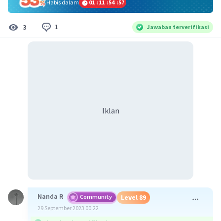
Habis dalam
01
:
11
:
54
:
56
1
3
Jawaban terverifikasi
Iklan
Nanda R
Community
Level 89
29 September 2023 00:22