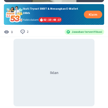
Ikuti Tryout SNBT & Menangkan E-Wallet
100rb
Klaim
Habis dalam
02
:
10
:
48
:
16
2
1
Jawaban terverifikasi
Iklan