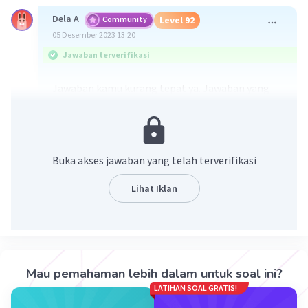
Dela A
Community
Level 92
05 Desember 2023 13:20
Jawaban terverifikasi
Jawaban kamu kurang tepat ya. Jawaban yang
tepat adalah
opsi C. Menyusun zat makanan.
Daun adalah organ tumbuhan yang berfungsi
sebagai tempat pembuatan makanan
Buka akses jawaban yang telah terverifikasi
(fotosintesis) tumbuhan karena memiliki
klorofil.
Lihat Iklan
·
5.0
(
1
)
Balas
Beri Rating
Vanessa N
Level 100
05 Desember 2023 15:18
Mau pemahaman lebih dalam untuk soal ini?
makasih
LATIHAN SOAL GRATIS!