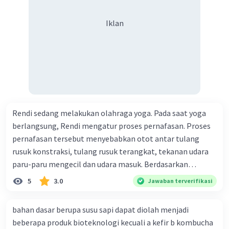
Sehingga jawaban yang lebih tepat adalah C.
Menyusun Zat Makanan
Iklan
·
5.0
(
1
)
Balas
Beri Rating
Rendi sedang melakukan olahraga yoga. Pada saat yoga
berlangsung, Rendi mengatur proses pernafasan. Proses
pernafasan tersebut menyebabkan otot antar tulang
rusuk konstraksi, tulang rusuk terangkat, tekanan udara
paru-paru mengecil dan udara masuk. Berdasarkan
informasi tersebut, dapat disimpulkan bahwa Rendi
5
3.0
Jawaban terverifikasi
sedang melakukan proses pernafasan....
bahan dasar berupa susu sapi dapat diolah menjadi
beberapa produk bioteknologi kecuali a kefir b kombucha