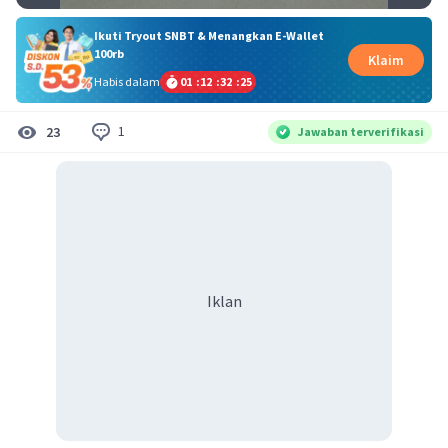
Ikuti Tryout SNBT & Menangkan E-Wallet
100rb
Klaim
Habis dalam
01
:
12
:
32
:
24
1
23
Jawaban terverifikasi
Iklan