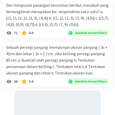
Dari himpunan pasangan berurutan berikut.manakah yang
kemungkinan merupakan ko- respondensi satu-satu? a.
Iklan
{(1, 1), (2, 2), (3, 3), (4,4)} b. {(1, 2), (2, 3), (3, 4). (4,5)} c. {(2,7).
(4,8). (6,9). (8,7)} d. {(3.4), (5,7). (7, 9). (9,6)}
71
4.0
Jawaban terverifikasi
Sebuah persegi panjang mempunyai ukuran panjang ( 3x +
4)cm dan lebar ( 2x + 1 ) cm. Jika keliling persegi panjang
85 cm. a. Buatlah sket persegi panjang b. Tentukan
persamaan dalam keliling c. Tentukan nilai x d. Tentukan
ukuran panjang dan lebar e. Tentukan ukuran luas
36
5.0
Jawaban terverifikasi