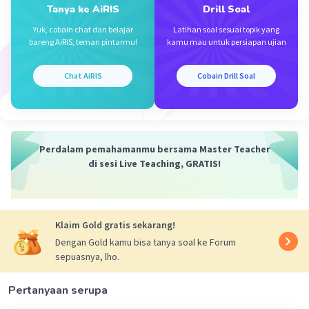
Tanya ke AiRIS
Drill Soal
Membuat persamaan garis m
= -1/3 melalui
2
(0,1)
Yuk, cobain chat dan belajar
Latihan soal sesuai topik yang
bareng AiRIS, teman pintarmu!
kamu mau untuk persiapan ujian
y - y
= m
(x - x
)
1
2
1
y - 1 = -1/3(x - 0)
y - 1 = -1/3x (dikalikan 3)
Chat AiRIS
Cobain Drill Soal
3y - 3 = -x
3y = -x + 3
Perdalam pemahamanmu bersama Master Teacher
·
4.0
(
1
)
Balas
Beri Rating
di sesi Live Teaching, GRATIS!
Vanessa N
Level 100
23 November 2023 09:47
terima kasih
Klaim Gold gratis sekarang!
Dengan Gold kamu bisa tanya soal ke Forum
sepuasnya, lho.
Pertanyaan serupa