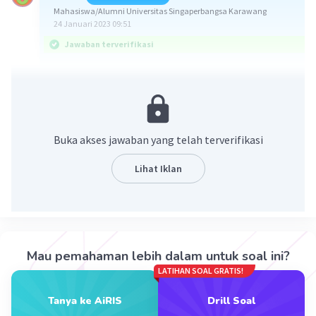
Mahasiswa/Alumni Universitas Singaperbangsa Karawang
24 Januari 2023 09:51
Jawaban terverifikasi
Jawaban untuk soal ini adalah
A.
moved
.
Soal ini meminta untuk melengkapi bagian
rumpangnya dengan bentuk kata kerja yang
Buka akses jawaban yang telah terverifikasi
sesuai.
Lihat Iklan
Untuk menjawab soalnya, perhatikan kalimat
berikut!
Indri ____ California last year
.
(Indri ____ California tahun lalu.)
Mau pemahaman lebih dalam untuk soal ini?
LATIHAN SOAL GRATIS!
Kalimat tersebut cocok ditulis memakai Simple
Past Tense karena ada keterangan waktu
Tanya ke AiRIS
Drill Soal
lampau, yaitu
last year
(tahun lalu). Jika