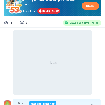
Ikuti Tryout SNBT & Menangkan E-Wallet
100rb
Klaim
Habis dalam
02
:
06
:
24
:
33
1
1
Jawaban terverifikasi
Iklan
D. Nur
Master Teacher