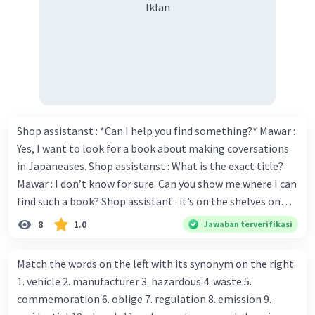
Iklan
Shop assistanst : *Can I help you find something?* Mawar :
Yes, I want to look for a book about making coversations
in Japaneases. Shop assistanst : What is the exact title?
Mawar : I don’t know for sure. Can you show me where I can
find such a book? Shop assistant : it’s on the shelves on
the corner in the foreign language section. Mawar : O.K.,
8
1.0
Jawaban terverifikasi
thanks. Is there any discount for every purchase? Shop
assistant : Yes,. This month we offer ten percent discounts
Match the words on the left with its synonym on the right.
for all items. Mawar : Great. The, may I see the catalog?
1. vehicle 2. manufacturer 3. hazardous 4. waste 5.
Shop assistant : Sure. You can use this computer to check
commemoration 6. oblige 7. regulation 8. emission 9.
our books. Mawar : Yes. Thanks you Shop assistant : *Is