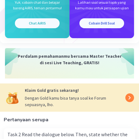
Yuk, cobain chat dan belajar
Latihan soal sesuai topik yang
dicocokkan dengan opsi jawaban, dapat
bareng AiRIS, teman pintarmu!
kamu mau untuk persiapan ujian
ditentukan bahwa kalimat tersebut bermaksud
untuk menyatakan kegiatan 'pindah' ke
Chat AiRIS
Cobain Drill Soal
California yang dilakukan di waktu lampau
(tahun lalu).
Oleh karena itu, bagian rumpang bisa diisi oleh
Perdalam pemahamanmu bersama Master Teacher
kata 'pindah' mengikuti rumus Simple Past
di sesi Live Teaching, GRATIS!
Tense berikut!
(+) S + V2 + O/C.
Klaim Gold gratis sekarang!
S (subjek) yang dimaksud adalah 'Indri'. Mengikuti
Dengan Gold kamu bisa tanya soal ke Forum
rumus, setelah S (subjek) harus diisi kata kerja
sepuasnya, lho.
bentuk kedua (V2) dari "pindah" (move) yaitu
'
moved
'.
Pertanyaan serupa
Itu tandanya, bagian rumpang bisa diisi oleh kata
Task 2 Read the dialogue below. Then, state whether the