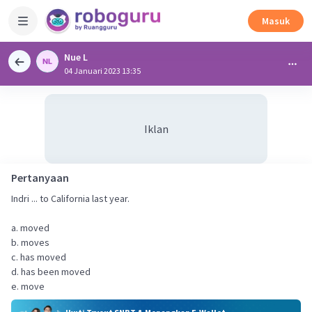
Masuk
Nue L
04 Januari 2023 13:35
Iklan
Pertanyaan
Indri ... to California last year.
a. moved
b. moves
c. has moved
d. has been moved
e. move