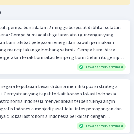
an di Indonesia.
a
udul : gempa bumi dalam 2 minggu berpusat di blitar selatan
mena : Gempa bumi adalah getaran atau guncangan yang
aan bumi akibat pelepasan energi dari bawah permukaan
 yang menciptakan gelombang seismik. Gempa bumi biasa
·
0.0
(
0
)
Balas
ating
ergerakan kerak bumi atau lempeng bumi. Selain itu gempa
ebabkan oleh letusan gunung api. rangkaian kejadian : Sejak
Jawaban terverifikasi
 hingga hari ini, tercatat 9 kali gempa terdeteksi berpusat di
MKG Karangkates mengungkap ada kenaikan aktifitas
 negara kepulauan besar di dunia memiliki posisi strategis
anjang selatan Pulau Jawa. Data yang terekam BPBD
i. Pernyataan yang tepat terkait konsep lokasi Indonesia
 gempa awak bulan terjadi pada Rabu, 02 Agustus 2023.
asi astronomis Indonesia menyebabkan terbentuknya angin
is, 03 Agustus 2023. Lalu berselang dua hari kemudian ,
eografis Indonesia menjadi pusat lalu lintas perdagangan dan
 Kemudian pada Jumat , 11 Agustus terjadi dua kali gempa.
a c. lokasi astronomis Indonesia berkaitan dengan
embali pada 12 Agustus. Tanggal 14 Agustus,Gempa kembali
ktonik d. lokasi geografis Indonesia berada diantara Benua
 15 Agustus, Terakhir hari ini Rabu, 16 Agustus. Penyebab
Jawaban terverifikasi
ustralia e. lokasi geologis Indonesia berdampak pada crah
h pergerakan lempeng bumi atau kerak bumi. Memahami