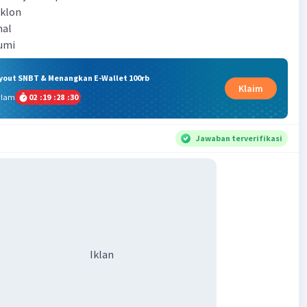
iklon
nal
umi
ryout SNBT & Menangkan E-Wallet 100rb
Klaim
alam
02
:
19
:
28
:
29
Jawaban terverifikasi
Iklan