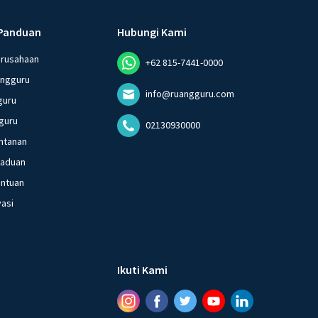
Panduan
Hubungi Kami
erusahaan
+62 815-7441-0000
angguru
info@ruangguru.com
guru
guru
02130930000
ntanan
gaduan
entuan
vasi
Ikuti Kami