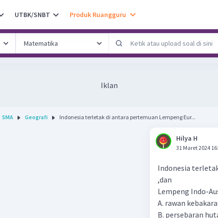
UTBK/SNBT
Produk Ruangguru
Iklan
SMA
Geografi
Indonesia terletak di antara pertemuan Lempeng Eur...
Hilya H
31 Maret 2024 16
Indonesia terleta
,dan
Lempeng Indo-Aust
A. rawan kebakar
B. persebaran hut