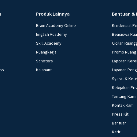
u
Produk Lainnya
Bantuan & 
Brain Academy Online
Kredensial P
English Academy
Beasiswa Ru
Skill Academy
Cicilan Ruang
Ruangkerja
Promo Ruang
Schoters
Laporan Kere
ess
Kalananti
Layanan Pen
Syarat & Ket
Kebijakan Pri
Tentang Kami
Kontak Kami
Press Kit
Bantuan
Karir