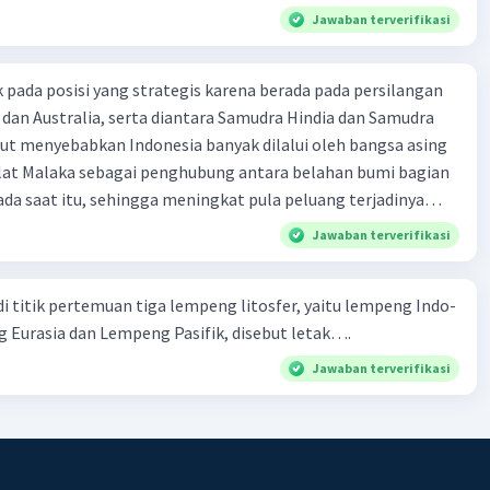
pa berada di 18 km barat laut Lombok Timur. Gempa bumi
k soalnya
Jawaban terverifikasi
kan dampak yang cukup besar yakni kerusakan bangunan,
dan sebagainya. BMKG pada saat itu juga menyatakan bahwa
k pada posisi yang strategis karena berada pada persilangan
but dinyatakan berpotensi tsunami, sehingga dikeluarkan
 dan Australia, serta diantara Samudra Hindia dan Samudra
sunami untuk Lombok Utara, Lombok Barat bagian utara, dan
ebut menyebabkan Indonesia banyak dilalui oleh bangsa asing
ian utara. Dalam kasus gempa di Lombok tersebut, tsunami
elat Malaka sebagai penghubung antara belahan bumi bagian
 sebesar tsunami yang terjadi di Aceh pada tanggal 26
ada saat itu, sehingga meningkat pula peluang terjadinya
yaan secara tidak langsung. Berdasarkan keterangan
mpeng Indo-Australia B. Lombok diapit oleh dua jalur patahan
Jawaban terverifikasi
n budaya di Indonesia dipengaruhi oleh
h selatan di sekitar pertemuan lempeng tektonik Indo-
lempeng Eurasia dan daerah utara disekitar patahan aktif
di titik pertemuan tiga lempeng litosfer, yaitu lempeng Indo-
ng busur kepulauan C. kekuatan gempa di Pulau Lombok lebih
g Eurasia dan Lempeng Pasifik, disebut letak….
dingkan dengan di Aceh D. Lombok merupakan pulau yang
dingkan Aceh
Jawaban terverifikasi