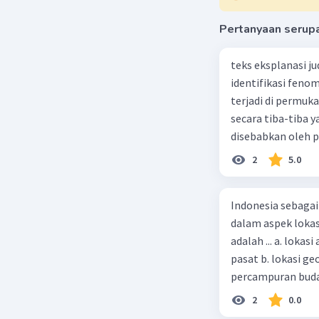
pembangun
Pertanyaan serup
teks eksplanasi j
identifikasi feno
terjadi di permuk
secara tiba-tiba
Beri R
disebabkan oleh p
bumi juga bisa dis
2
5.0
awal bulan Agustus
selatan Blitar. B
Indonesia sebagai
kegempaan di sep
dalam aspek lokas
Kabupaten Blitar,
adalah ... a. lok
Kemudian pada Kam
pasat b. lokasi g
Minggu 06-Agu-23.
percampuran buday
Lalu terdeteksi k
fenomena gempa te
terdeteksi Selasa,
2
0.0
Eropa dan Benua A
gempa bumi adala