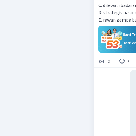
C. dilewati badai s
D. strategis nasio
E. rawan gempa b
Ikuti T
Habis d
2
2