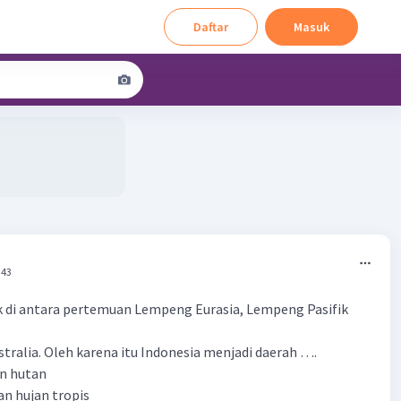
Daftar
Masuk
:43
k di antara pertemuan Lempeng Eurasia, Lempeng Pasifik
ralia. Oleh karena itu Indonesia menjadi daerah ….
an hutan
an hujan tropis