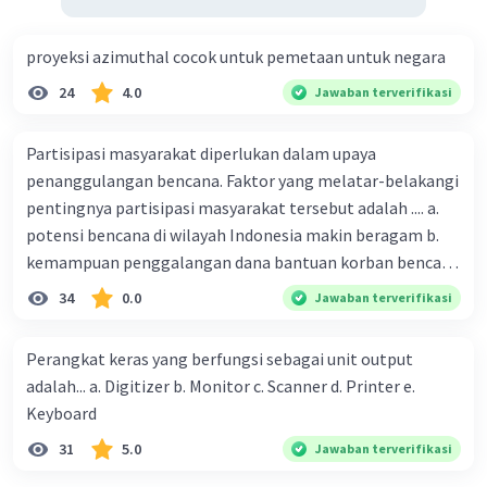
proyeksi azimuthal cocok untuk pemetaan untuk negara
24
4.0
Jawaban terverifikasi
Partisipasi masyarakat diperlukan dalam upaya
penanggulangan bencana. Faktor yang melatar-belakangi
pentingnya partisipasi masyarakat tersebut adalah .... a.
potensi bencana di wilayah Indonesia makin beragam b.
kemampuan penggalangan dana bantuan korban bencana
makin tinggi c. pemahaman pendidikan kebencanaan
34
0.0
Jawaban terverifikasi
kepada masyarakat masih rendah d. masyarakat
merupakan pihak yang langsung berhadapan dengan
Perangkat keras yang berfungsi sebagai unit output
bencana e. kepercayaan pemerintah bahwa masyarakat
adalah... a. Digitizer b. Monitor c. Scanner d. Printer e.
mampu mengatasi bencana
Keyboard
31
5.0
Jawaban terverifikasi