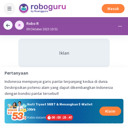
Masuk
Robo R
09 Oktober 2023 10:51
Iklan
Pertanyaan
Indonesia mempunyai garis pantai terpanjang kedua di dunia.
Deskripsikan potensi alam yang dapat dikembangkan Indonesia
dengan kondisi pantai tersebut!
Ikuti Tryout SNBT & Menangkan E-Wallet
100rb
Klaim
Habis dalam
00
:
03
:
25
:
46