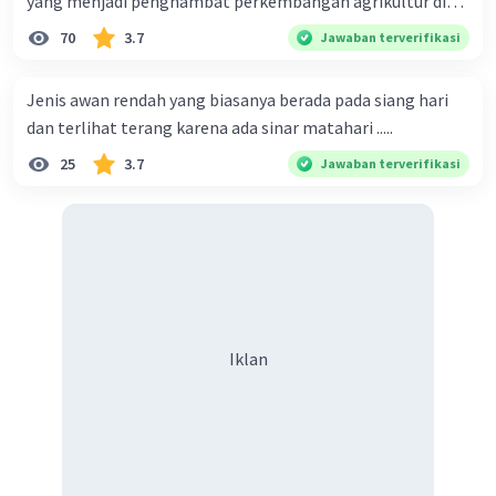
yang menjadi penghambat perkembangan agrikultur di
indonesia
70
3.7
Jawaban terverifikasi
·
0.0
(
0
)
Balas
Beri Rating
Jenis awan rendah yang biasanya berada pada siang hari
dan terlihat terang karena ada sinar matahari .....
25
3.7
Jawaban terverifikasi
Iklan
Iklan