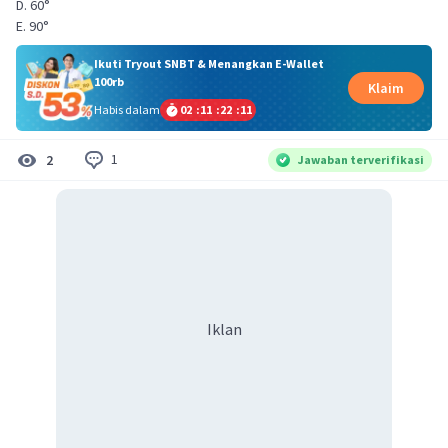
D. 60°
E. 90°
Ikuti Tryout SNBT & Menangkan E-Wallet
100rb
Klaim
Habis dalam
02
:
11
:
22
:
10
1
2
Jawaban terverifikasi
Iklan