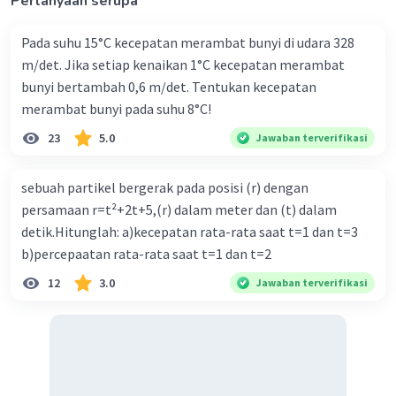
Pertanyaan serupa
Iklan
Pada suhu 15°C kecepatan merambat bunyi di udara 328
m/det. Jika setiap kenaikan 1°C kecepatan merambat
bunyi bertambah 0,6 m/det. Tentukan kecepatan
merambat bunyi pada suhu 8°C!
23
5.0
Jawaban terverifikasi
sebuah partikel bergerak pada posisi (r) dengan
persamaan r=t²+2t+5,(r) dalam meter dan (t) dalam
detik.Hitunglah: a)kecepatan rata-rata saat t=1 dan t=3
b)percepaatan rata-rata saat t=1 dan t=2
12
3.0
Jawaban terverifikasi