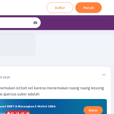
Daftar
Masuk
23 10:29
emukan istilah sel karena menemukan ruang ruang kosong
s quercus suber adalah
ryout SNBT & Menangkan E-Wallet 100rb
Klaim
alam
01
:
14
:
20
:
39