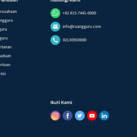
erusahaan
+62 815-7441-0000
angguru
info@ruangguru.com
guru
guru
02130930000
ntanan
gaduan
entuan
vasi
Ikuti Kami