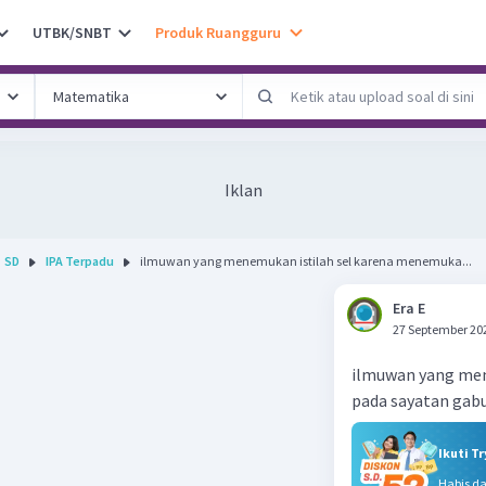
UTBK/SNBT
Produk Ruangguru
Iklan
SD
IPA Terpadu
ilmuwan yang menemukan istilah sel karena menemuka...
Era E
27 September 20
ilmuwan yang men
pada sayatan gabu
Ikuti T
Habis d