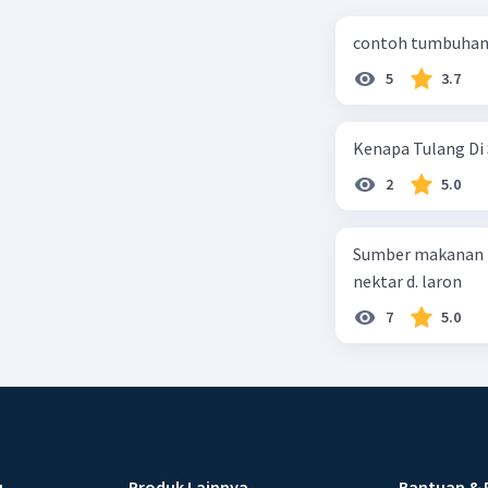
contoh tumbuhan 
5
3.7
Kenapa Tulang Di 
2
5.0
Sumber makanan kupu-kupu dewa
nektar d. laron
7
5.0
u
Produk Lainnya
Bantuan & 