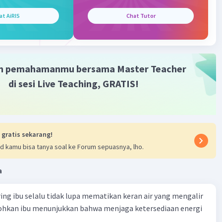
anaman Quercus suber dengan menggunakan mikroskop
nnya.
at AiRIS
Chat Tutor
·
0.0
(
0
)
Balas
ating
m pemahamanmu bersama Master Teacher
di sesi Live Teaching, GRATIS!
 gratis sekarang!
d kamu bisa tanya soal ke Forum sepuasnya, lho.
a
ring ibu selalu tidak lupa mematikan keran air yang mengalir
tohkan ibu menunjukkan bahwa menjaga ketersediaan energi