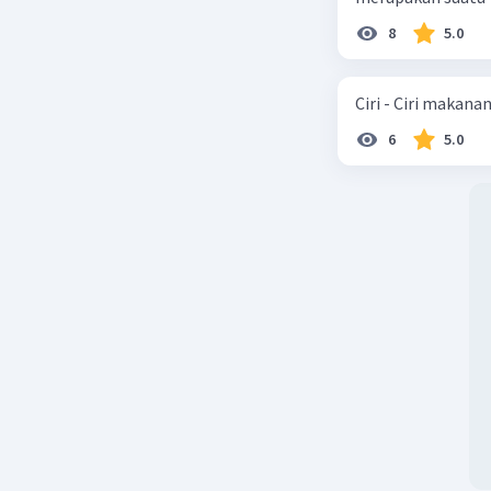
8
5.0
Ciri - Ciri makana
6
5.0