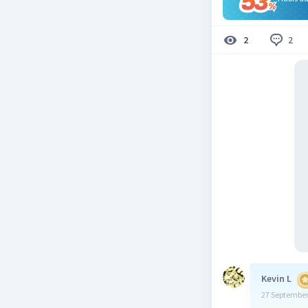
2
2
Kevin L
27 September