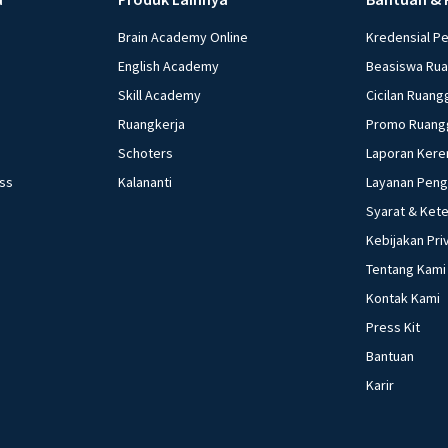
Brain Academy Online
Kredensial P
English Academy
Beasiswa Ru
Skill Academy
Cicilan Ruang
Ruangkerja
Promo Ruang
Schoters
Laporan Kere
ess
Kalananti
Layanan Pen
Syarat & Ket
Kebijakan Pri
Tentang Kami
Kontak Kami
Press Kit
Bantuan
Karir