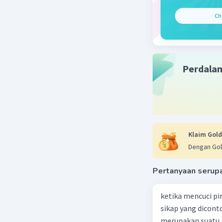
batang t
rancanga
Ch
Beri R
Perdala
Klaim Gold
Dengan Gol
Pertanyaan serup
ketika mencuci pi
sikap yang dicon
merupakan suatu