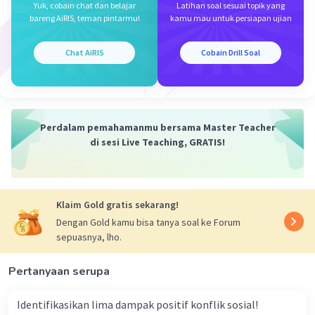
Yuk, cobain chat dan belajar
Latihan soal sesuai topik yang
industri. Keduanya memberi pengaruh terhadap
bareng AiRIS, teman pintarmu!
kamu mau untuk persiapan ujian
ilmu sosiologi karena pada waktu itu kedua
peristiwa tersebut menimbulkan kekawatiran,
Chat AiRIS
Cobain Drill Soal
kecemasan, dan perhatian dari para ahli diwaktu
itu tentang dampak dan perubahan yang besar
dibidang politik dan ekonomi kapitalis. Selain
itu, konflik antar kelas tidak terhindarkan lagi, di
Perdalam pemahamanmu bersama Master Teacher
mana banyak sekali keterangan-keterangan
di sesi Live Teaching, GRATIS!
tentang pendiskriminasian terhadap orang
miskin.
Dengan demikain, jawabannya adalah karena
Klaim Gold gratis sekarang!
menimbulkan kekawatiran, kecemasan, dan
Dengan Gold kamu bisa tanya soal ke Forum
perhatian dari para ahli diwaktu itu tentang
sepuasnya, lho.
dampak dan perubahan yang besar dibidang
politik dan ekonomi kapitalis serta terjadinya
Pertanyaan serupa
konflik antar kelas yang tidak terhindarkan.
Identifikasikan lima dampak positif konflik sosial!