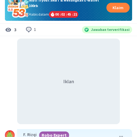
Ikuti Tryout SNBT & Menangkan E-Wallet
100rb
Klaim
Habis dalam
00
:
02
:
45
:
20
1
3
Jawaban terverifikasi
Iklan
F. Rizqi
Robo Expert