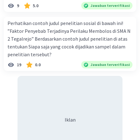
·
1.0
(
1
)
Balas
Beri Rating
9
5.0
Jawaban terverifikasi
Perhatikan contoh judul penelitian sosial di bawah ini!
”Faktor Penyebab Terjadinya Perilaku Membolos di SMA N
2 Tegalrejo” Berdasarkan contoh judul penelitian di atas
tentukan Siapa saja yang cocok dijadikan sampel dalam
penelitian tersebut?
Iklan
19
0.0
Jawaban terverifikasi
Iklan