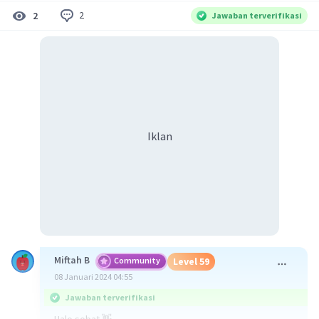
2
2
Jawaban terverifikasi
Iklan
Miftah B
Community
Level 59
08 Januari 2024 04:55
Jawaban terverifikasi
Halo sobat 👋