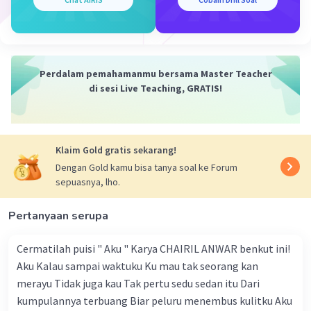
Jawaban terverifikasi
Sebaiknya dikonsumsi secata matang karena
Iklan
masiha da risiko adanya parasit dan
mikroorganisme yang membawa patogen di
Perdalam pemahamanmu bersama Master Teacher
dalam salmon, pengolahan secara mentah pun
di sesi Live Teaching, GRATIS!
harus dilakukan dengan teknik dan keterampilan
serta penuh ketelitian agar menghasilkan
produk olahan yang layak pangan
Klaim Gold gratis sekarang!
Dengan Gold kamu bisa tanya soal ke Forum
·
0.0
(
0
)
Balas
Beri Rating
sepuasnya, lho.
Pertanyaan serupa
Cermatilah puisi " Aku " Karya CHAIRIL ANWAR benkut ini!
Aku Kalau sampai waktuku Ku mau tak seorang kan
merayu Tidak juga kau Tak pertu sedu sedan itu Dari
kumpulannya terbuang Biar peluru menembus kulitku Aku