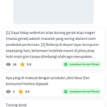
[1] Gaya hidup sedentari alias kurang gerak atau mager
(malas gerak) adalah masalah yang sering dialami oleh
penduduk perkotaan. [2] Bekerja di depan layar komputer
sepanjang hari, kelamaan terjebak macet di jalan,atau
hobi main gim tanpa diimbangi olahraga merupakan
bentuk dari gaya hidup sedentari. [3] Jika Anda termasuk
16
5.0
Jawaban terverifikasi
salah satu orang yang sering melakukan berbagai
rutinitas tersebut, Anda harus waspada. [4] Pasalnya, gaya
Apa yang di maksud dengan produksi ,distribusi Dan
hidup sedentari sangat berbahaya karena membuat Anda
konsumsi?mohon dijawab
berisiko terkena diabetes tipe 2. [5] Gaya hidup sedentari
2
4.5
Jawaban terverifikasi
menyebabkan masyarakat, terutama penduduk kota,
malas bergerak. [6] Coba ingat-ingat, dalam sehari ini,
sudah berapa kali Anda dalam menggunakan aplikasi
Tolong donk