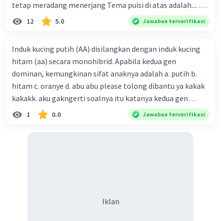
tetap meradang menerjang Tema puisi di atas adalah.... A.
ketekunan dan kemauan seseorang dalam
12
5.0
Jawaban terverifikasi
memperjuangan hak dirinya B. kemauan untuk hidup
tenang tanpa beban C. kegigihan sesorang dalam
Induk kucing putih (AA) disilangkan dengan induk kucing
mendapatkan cinta sejati D. seseorang yang tidak mau
hitam (aa) secara monohibrid. Apabila kedua gen
diganggu oleh siapapun E. kepasrahan kepada keadaan
dominan, kemungkinan sifat anaknya adalah a. putih b.
yang sedang terjadi
hitam c. oranye d. abu abu please tolong dibantu ya kakak
kakakk. aku gakngerti soalnya itu katanya kedua gen
dominan tapi itu ditulisnya AA dan aa
1
0.0
Jawaban terverifikasi
Iklan