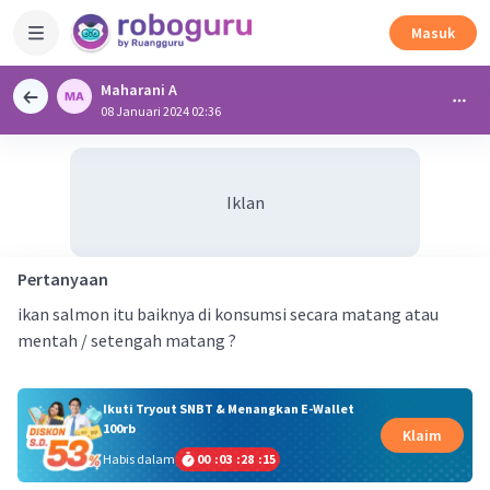
Masuk
Maharani A
08 Januari 2024 02:36
Iklan
Pertanyaan
ikan salmon itu baiknya di konsumsi secara matang atau
mentah / setengah matang ?
Ikuti Tryout SNBT & Menangkan E-Wallet
100rb
Klaim
Habis dalam
00
:
03
:
28
:
15