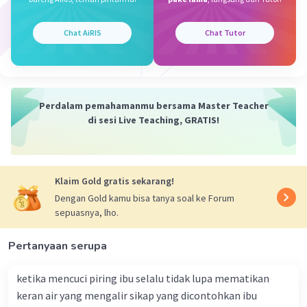
·
0.0
(
0
)
Balas
Beri Rating
Chat AiRIS
Chat Tutor
Perdalam pemahamanmu bersama Master Teacher
di sesi Live Teaching, GRATIS!
Klaim Gold gratis sekarang!
Dengan Gold kamu bisa tanya soal ke Forum
sepuasnya, lho.
Pertanyaan serupa
ketika mencuci piring ibu selalu tidak lupa mematikan
keran air yang mengalir sikap yang dicontohkan ibu