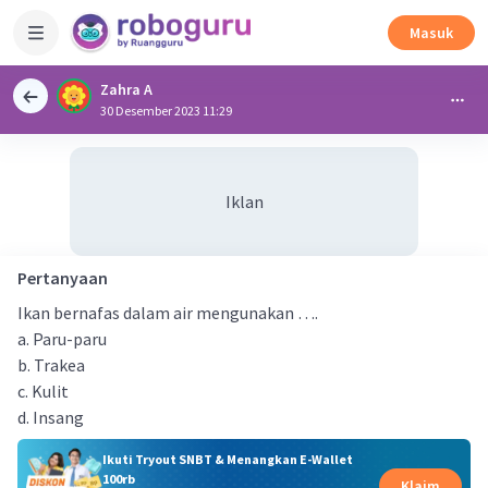
Masuk
Zahra A
30 Desember 2023 11:29
Iklan
Pertanyaan
Ikan bernafas dalam air mengunakan ….
a. Paru-paru
b. Trakea
c. Kulit
d. Insang
Ikuti Tryout SNBT & Menangkan E-Wallet
100rb
Klaim