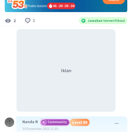
Habis dalam
01
:
20
:
33
:
09
2
2
Jawaban terverifikasi
Iklan
Nanda R
Community
Level 89
30 Desember 2023 11:30