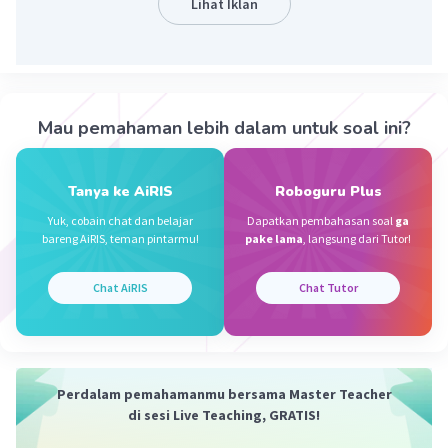
Lihat Iklan
Berikut ini urutan singkat dari PEMDAS:
• Parentheses (tanda kurung)
• Exponents (pangkat)
Mau pemahaman lebih dalam untuk soal ini?
• Multiplication
(perkalian)
Tanya ke AiRIS
Roboguru Plus
• Division (pembagian)
Yuk, cobain chat dan belajar
Dapatkan pembahasan soal
ga
bareng AiRIS, teman pintarmu!
pake lama
, langsung dari Tutor!
•Addition (penjumlahan)
Chat AiRIS
Chat Tutor
•Subtraction (pengurangan)
- Point penting: Saat menyelesaikan perhitungan
matematika dengan lebih dari satu operasi, penting
Perdalam pemahamanmu bersama Master Teacher
untuk mengikuti urutan operasi PEMDAS untuk
di sesi Live Teaching, GRATIS!
mendapatkan jawaban yang benar.