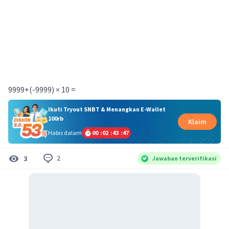
9999+(-9999) × 10 =
Ikuti Tryout SNBT & Menangkan E-Wallet
100rb
Klaim
Habis dalam
00
:
02
:
43
:
47
2
3
Jawaban terverifikasi