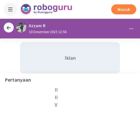
Masuk
Azzam R
10 Desember 2023 12:56
Iklan
Pertanyaan
II
II
V