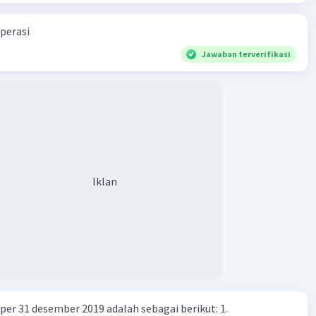
 pekerja.
perasi
nan Beban Program Sosial: Pemerintah mungkin perlu
n bantuan sosial dan tunjangan pengangguran yang lebih
Jawaban terverifikasi
etika tingkat pengangguran menurun, sehingga
gi beban anggaran.
ong Investasi dan Inovasi: Perusahaan cenderung lebih suka
asi dan berinovasi ketika mereka kesulitan menemukan
erampil. Ini dapat mengarah pada perkembangan teknologi
umbuhan ekonomi jangka panjang.
Iklan
rlu diingat bahwa penurunan tingkat pengangguran juga
yebabkan meningkatnya tekanan inflasi jika permintaan
rja melebihi pasokan, yang mengharuskan bank sentral
gambil tindakan untuk mengendalikan inflasi.
na itu, jawaban yang tepat adalah Peningkatan
han Ekonomi, Peningkatan Pendapatan dan
raan Masyarakat, Peningkatan Keterampilan dan
er 31 desember 2019 adalah sebagai berikut: 1.