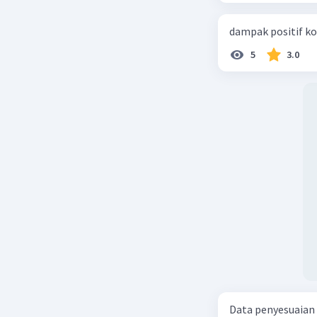
upah bagi
dampak positif ko
7. Penuru
memberika
5
3.0
sedikit k
menguran
8. Mendor
berinvest
pekerja t
dan pert
Namun, pe
dapat men
tenaga ke
untuk men
Oleh kare
Pertumbu
Kesejahte
Data penyesuaian p