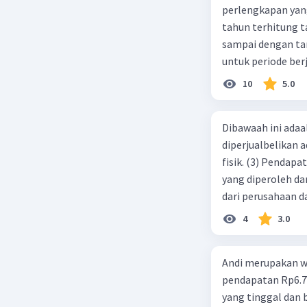
Produktivi
perlengkapan yang tersisa Rp500.0
tahun terhitung tanggal 1 juli 2019. 3.
Beri R
sampai dengan tang
untuk periode berj
jurnal pembalik ya
10
5.0
Dibawaah ini adaal
diperjualbelikan a
fisik. (3) Pendap
yang diperoleh dar
dari perusahaan da
d. 1 dan 2 e. 2 dan 
4
3.0
Andi merupakan wa
pendapatan Rp6.700.000,00. Sementara Lula merupakan warga negara asing
yang tinggal dan bekerja di Indonesia dengan pendapata