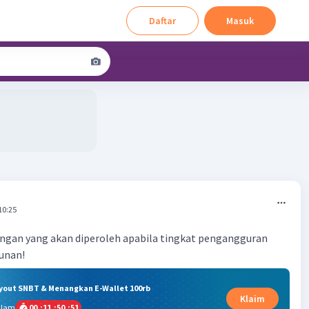
Daftar
Masuk
10:25
ungan yang akan diperoleh apabila tingkat pengangguran
unan!
ryout SNBT & Menangkan E-Wallet 100rb
Klaim
alam
00
:
11
:
50
:
51