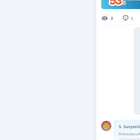
1
2
S. Suryant
Mahasiswa/A
30 Oktober 2