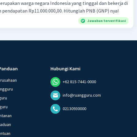
ndonesia yang tinggal dan bekerja di
n pendapatan Rp11.000.000,00. Hitunglah PNB (GNP) nya!
Jawaban terverifikasi
Panduan
Hubungi Kami
erusahaan
+62 815-7441-0000
angguru
info@ruangguru.com
guru
guru
02130930000
ntanan
gaduan
entuan