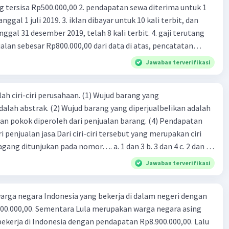
tas, dan lainnya.
00,00 2. pendapatan sewa diterima untuk 1
 iklan dibayar untuk 10 kali terbit, dan
·
0.0
(
0
)
Balas
ating
gal 31 desember 2019, telah 8 kali terbit. 4. gaji terutang
alan sebesar Rp800.000,00 dari data di atas, pencatatan
ng benar adalah ....
Jawaban terverifikasi
ah ciri-ciri perusahaan. (1) Wujud barang yang
dalah abstrak. (2) Wujud barang yang diperjualbelikan adalah
Iklan
atan pokok diperoleh dari penjualan barang. (4) Pendapatan
i penjualan jasa.Dari ciri-ciri tersebut yang merupakan ciri
gang ditunjukan pada nomor…. a. 1 dan 3 b. 3 dan 4 c. 2 dan 3
4
Jawaban terverifikasi
rga negara Indonesia yang bekerja di dalam negeri dengan
n Rp8.900.000,00. Lalu