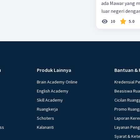
ada Mawar yang merupakan warga negara I
luar negeri denga
10
5.0
u
Produk Lainnya
Bantuan & 
Brain Academy Online
Kredensial P
English Academy
Beasiswa Ru
Skill Academy
Cicilan Ruang
Ruangkerja
Promo Ruang
Schoters
Laporan Kere
ess
Kalananti
Layanan Pen
Syarat & Ket