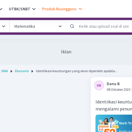
UTBK/SNBT
Produk Ruangguru
Iklan
SMA
Ekonomi
Identiikasi keuntungan yang akan diperoleh apabila...
Danu B
08 Oktober 2023 
Identiikasi keunt
mengalami penur
Ikuti T
Habis d