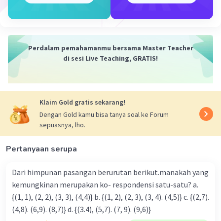
Jadi, perbandingan volume sirop dan air dalam minuman
tersebut adalah 1 : 5
·
0.0
(
0
)
Balas
Beri Rating
Perdalam pemahamanmu bersama Master Teacher
di sesi Live Teaching, GRATIS!
Klaim Gold gratis sekarang!
Dengan Gold kamu bisa tanya soal ke Forum
sepuasnya, lho.
Iklan
Pertanyaan serupa
Dari himpunan pasangan berurutan berikut.manakah yang
kemungkinan merupakan ko- respondensi satu-satu? a.
{(1, 1), (2, 2), (3, 3), (4,4)} b. {(1, 2), (2, 3), (3, 4). (4,5)} c. {(2,7).
(4,8). (6,9). (8,7)} d. {(3.4), (5,7). (7, 9). (9,6)}