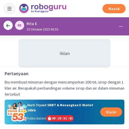
Masuk
Rita E
10 Oktober 2023 04:30
Iklan
Pertanyaan
Ibu membuat minuman dengan mencampurkan 200 mL sirop dengan 1
liter air. Berapakah perbandingan volume sirop dan air dalam minuman
tersebut
Ikuti Tryout SNBT & Menangkan E-Wallet
100rb
Klaim
Habis dalam
00
:
19
:
51
:
41