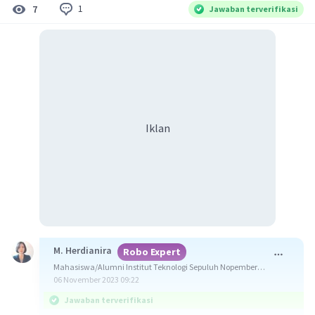
1
7
Jawaban terverifikasi
Iklan
M. Herdianira
Robo Expert
Mahasiswa/Alumni Institut Teknologi Sepuluh Nopember
Surabaya
06 November 2023 09:22
Jawaban terverifikasi