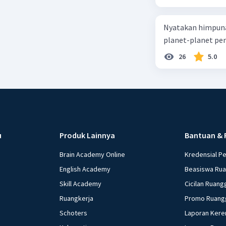
Nyatakan himpuna
planet-planet pen
26
5.0
u
Produk Lainnya
Bantuan & 
Brain Academy Online
Kredensial P
English Academy
Beasiswa Ru
Skill Academy
Cicilan Ruang
Ruangkerja
Promo Ruang
Schoters
Laporan Kere