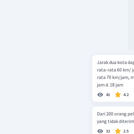
Jarak dua kota d
rata-rata 60 km/ 
rata 70 km/jam, maka waktu
jam d. 18 jam
41
4.2
Dari 200 orang pe
yang tidak diterima
32
2.5