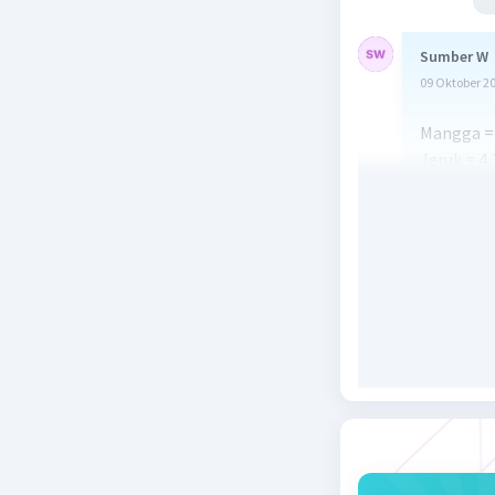
Sumber W
09 Oktober 2
Mangga = 
Jeruk = 4,
a. Mangga 
= 2
b. Rasio 
c. ada pa