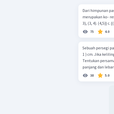
Dari himpunan pa
merupakan ko- respondensi satu-satu? a. {(1, 1), (2, 2), (3, 3), (4,4)} b. {(1, 2), (2,
75
4.0
Sebuah persegi pa
1 ) cm. Jika kelil
Tentukan persamaa
panjang dan lebar
38
5.0