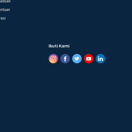
gaduan
entuan
vasi
Ikuti Kami