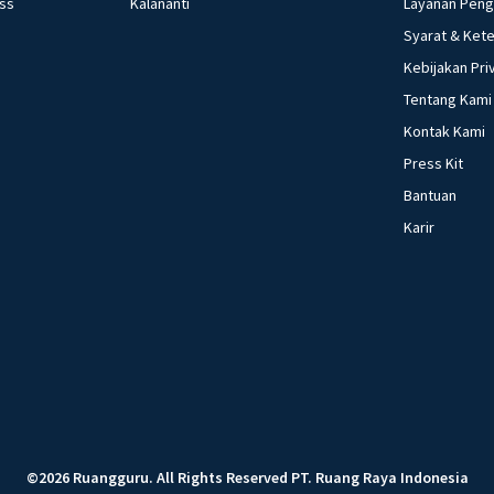
ess
Kalananti
Layanan Pen
Syarat & Ket
Kebijakan Pri
Tentang Kami
Kontak Kami
Press Kit
Bantuan
Karir
©
2026
Ruangguru
.
All Rights Reserved
PT. Ruang Raya Indonesia