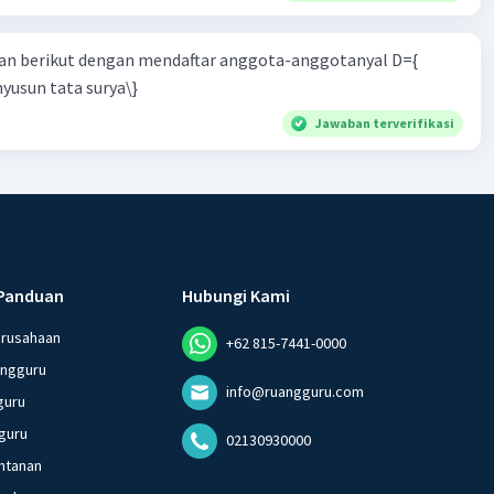
n berikut dengan mendaftar anggota-anggotanyal D={
yusun tata surya\}
Jawaban terverifikasi
Panduan
Hubungi Kami
erusahaan
+62 815-7441-0000
angguru
info@ruangguru.com
guru
guru
02130930000
ntanan