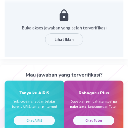
·
0.0
(
0
)
Balas
Beri Rating
Adel A
Level 4
10 Januari 2023 13:33
Buka akses jawaban yang telah terverifikasi
Minta caranya ka
Lihat Iklan
Aldhira R
Level 31
10 Januari 2023 14:09
16 volume
Mau jawaban yang terverifikasi?
Iklan
·
0.0
(
0
)
Balas
Beri Rating
Tanya ke AiRIS
Roboguru Plus
Yuk, cobain chat dan belajar
Dapatkan pembahasan soal
ga
bareng AiRIS, teman pintarmu!
pake lama
, langsung dari Tutor!
Chat AiRIS
Chat Tutor