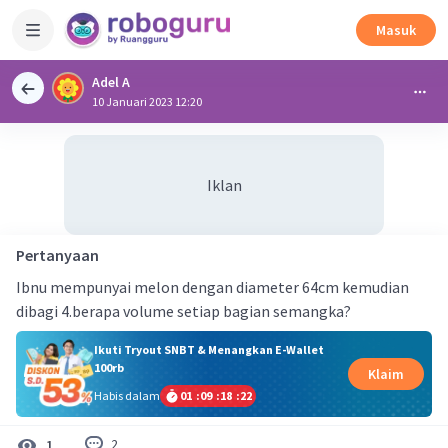
Masuk
Adel A
10 Januari 2023 12:20
Iklan
Pertanyaan
Ibnu mempunyai melon dengan diameter 64cm kemudian
dibagi 4.berapa volume setiap bagian semangka?
Ikuti Tryout SNBT & Menangkan E-Wallet
100rb
Klaim
Habis dalam
01
:
09
:
18
:
22
2
1