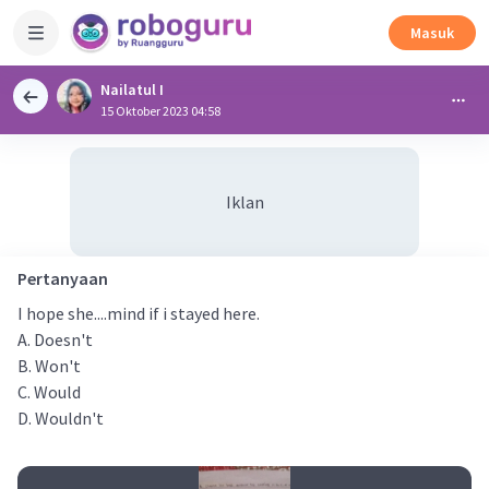
Masuk
Nailatul I
15 Oktober 2023 04:58
Iklan
Pertanyaan
I hope she....mind if i stayed here.
A. Doesn't
B. Won't
C. Would
D. Wouldn't