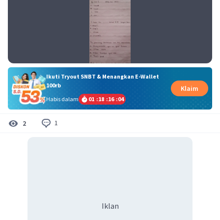
Ikuti Tryout SNBT & Menangkan E-Wallet
100rb
Klaim
Habis dalam
01
:
18
:
16
:
04
1
2
Iklan