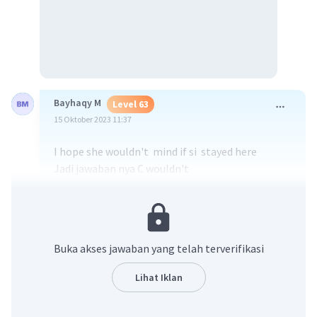
Bayhaqy M
Level 63
15 Oktober 2023 11:37
I hope she wouldn't mind if si stayed here
Jadi jawaban nya C wouldn't
·
0.0
(
0
)
Balas
Beri Rating
Buka akses jawaban yang telah terverifikasi
Lihat Iklan