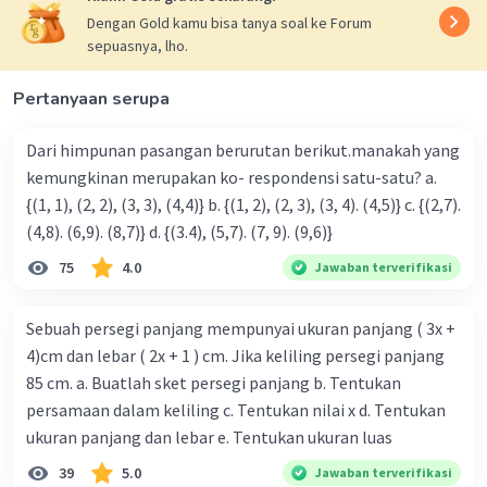
Dengan Gold kamu bisa tanya soal ke Forum
sepuasnya, lho.
Pertanyaan serupa
Dari himpunan pasangan berurutan berikut.manakah yang
kemungkinan merupakan ko- respondensi satu-satu? a.
{(1, 1), (2, 2), (3, 3), (4,4)} b. {(1, 2), (2, 3), (3, 4). (4,5)} c. {(2,7).
(4,8). (6,9). (8,7)} d. {(3.4), (5,7). (7, 9). (9,6)}
75
4.0
Jawaban terverifikasi
Sebuah persegi panjang mempunyai ukuran panjang ( 3x +
4)cm dan lebar ( 2x + 1 ) cm. Jika keliling persegi panjang
85 cm. a. Buatlah sket persegi panjang b. Tentukan
persamaan dalam keliling c. Tentukan nilai x d. Tentukan
ukuran panjang dan lebar e. Tentukan ukuran luas
39
5.0
Jawaban terverifikasi