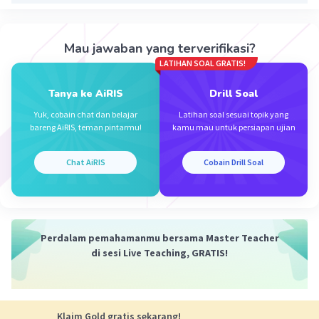
Iklan
Mau jawaban yang terverifikasi?
LATIHAN SOAL GRATIS!
Tanya ke AiRIS
Drill Soal
Yuk, cobain chat dan belajar
Latihan soal sesuai topik yang
bareng AiRIS, teman pintarmu!
kamu mau untuk persiapan ujian
Chat AiRIS
Cobain Drill Soal
Perdalam pemahamanmu bersama Master Teacher
di sesi Live Teaching, GRATIS!
Klaim Gold gratis sekarang!