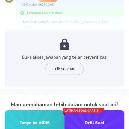
16 Oktober 2023 10:05
Jawaban terverifikasi
Jawaban yang benar adalah A. Menghasilkan udara
bersih
Berdasarkan pilihan jawaban, hutan menjadi sumber
daya penting bagi kehidupan manusia karena
menghasilkan udara bersih yaitu oksigen dan menyerap
karbondioksida.
Buka akses jawaban yang telah terverifikasi
- 😁🙏🏻
Lihat Iklan
·
0.0
(
0
)
Balas
Beri Rating
Mau pemahaman lebih dalam untuk soal ini?
LATIHAN SOAL GRATIS!
Iklan
Tanya ke AiRIS
Drill Soal