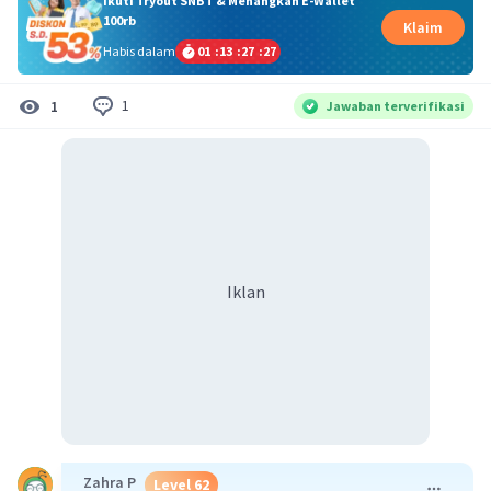
Ikuti Tryout SNBT & Menangkan E-Wallet
100rb
Klaim
Habis dalam
01
:
13
:
27
:
27
1
1
Jawaban terverifikasi
Iklan
Zahra P
Level 62