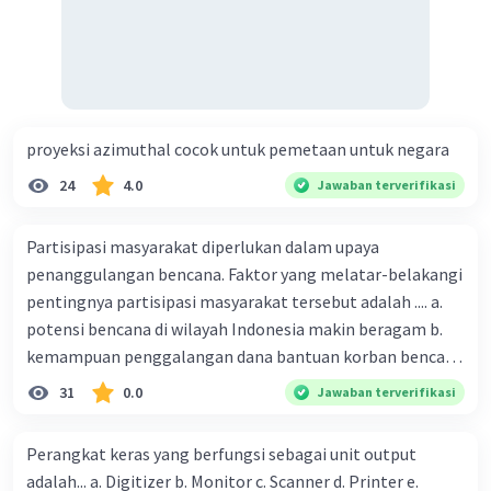
proyeksi azimuthal cocok untuk pemetaan untuk negara
24
4.0
Jawaban terverifikasi
Partisipasi masyarakat diperlukan dalam upaya
penanggulangan bencana. Faktor yang melatar-belakangi
pentingnya partisipasi masyarakat tersebut adalah .... a.
potensi bencana di wilayah Indonesia makin beragam b.
kemampuan penggalangan dana bantuan korban bencana
makin tinggi c. pemahaman pendidikan kebencanaan
31
0.0
Jawaban terverifikasi
kepada masyarakat masih rendah d. masyarakat
merupakan pihak yang langsung berhadapan dengan
Perangkat keras yang berfungsi sebagai unit output
bencana e. kepercayaan pemerintah bahwa masyarakat
adalah... a. Digitizer b. Monitor c. Scanner d. Printer e.