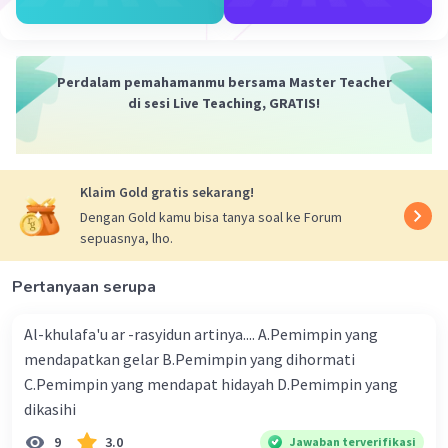
·
2.0
(
1
)
Balas
Beri Rating
Iklan
Perdalam pemahamanmu bersama Master Teacher
di sesi Live Teaching, GRATIS!
Klaim Gold gratis sekarang!
Dengan Gold kamu bisa tanya soal ke Forum
sepuasnya, lho.
Pertanyaan serupa
Al-khulafa'u ar -rasyidun artinya.... A.Pemimpin yang
mendapatkan gelar B.Pemimpin yang dihormati
C.Pemimpin yang mendapat hidayah D.Pemimpin yang
dikasihi
9
3.0
Jawaban terverifikasi