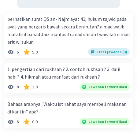
perhatikan surat QS an- Najm ayat 41, hukum tajwid pada
ayat yang bergaris bawah secara berurutan? a.mad wajib
mutahsil b.mad Jaiz munfasil c.mad shilah twawilah d.mad
arit wi sukun
6
5.0
Lihat jawaban (3)
1. pengertian dari rukhsah ? 2. contoh rukhsah ? 3. dalil
nabi ? 4. hikmah atau manfaat dari rukhsah ?
8
3.0
Jawaban terverifikasi
Bahasa arabnya "Waktu istirahat saya membeli makanan
di kantin" apa?
6
0.0
Jawaban terverifikasi