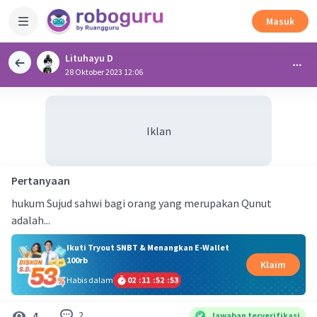
Masuk
Lituhayu D
28 Oktober 2023 12:06
Iklan
Pertanyaan
hukum Sujud sahwi bagi orang yang merupakan Qunut
adalah...
Ikuti Tryout SNBT & Menangkan E-Wallet
100rb
Klaim
Habis dalam
02
:
11
:
52
:
53
2
4
Jawaban terverifikasi