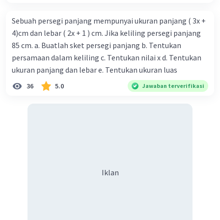
mendorong perkembangan dan pertumbuhan
ilmu sosiologi sebagai disiplin ilmiah yang
Sebuah persegi panjang mempunyai ukuran panjang ( 3x +
berfokus pada pemahaman masyarakat dan
4)cm dan lebar ( 2x + 1 ) cm. Jika keliling persegi panjang
perubahan sosial. Berikut adalah beberapa cara
85 cm. a. Buatlah sket persegi panjang b. Tentukan
bagaimana kedua revolusi tersebut
persamaan dalam keliling c. Tentukan nilai x d. Tentukan
mempengaruhi lahirnya ilmu sosiologi:
ukuran panjang dan lebar e. Tentukan ukuran luas
Revolusi Prancis:
36
5.0
Jawaban terverifikasi
Revolusi Prancis yang terjadi pada akhir
abad ke-18 menciptakan perubahan besar
dalam struktur sosial dan politik Prancis.
Pergeseran ini menciptakan kebutuhan
untuk memahami dinamika sosial dan
konflik dalam masyarakat.
Para pemikir dan filsuf pada masa itu,
Iklan
seperti Auguste Comte, mulai
mempertimbangkan bagaimana
masyarakat berubah selama revolusi ini
dan bagaimana ilmu pengetahuan bisa