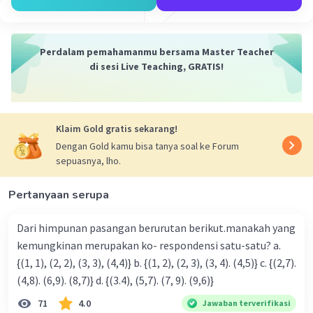
Weber, Emile Durkheim, dan George Simmel
memperhatikan perubahan-perubahan dan
masalah yang ditimbulkan bagi masyarakat
Perdalam pemahamanmu bersama Master Teacher
secara keseluruhan. Demikianlah, kaitan antara
di sesi Live Teaching, GRATIS!
revolusi industri dan revolusi Perancis dengan
kelahiran sosiologi, keduanya memberikan peran
penting sebagai peristiwa penting yang menjadi
latar belakang munculnya ilmu sosiologi.
Klaim Gold gratis sekarang!
Dengan Gold kamu bisa tanya soal ke Forum
·
1.0
(
1
)
Balas
Beri Rating
sepuasnya, lho.
Pertanyaan serupa
Vincent M
Community
Level 73
25 September 2023 23:20
Dari himpunan pasangan berurutan berikut.manakah yang
kemungkinan merupakan ko- respondensi satu-satu? a.
Hubungan antara peristiwa Revolusi Prancis dan
{(1, 1), (2, 2), (3, 3), (4,4)} b. {(1, 2), (2, 3), (3, 4). (4,5)} c. {(2,7).
Revolusi Industri dengan lahirnya ilmu sosiologi
Iklan
(4,8). (6,9). (8,7)} d. {(3.4), (5,7). (7, 9). (9,6)}
adalah bahwa kedua revolusi tersebut
memberikan kontribusi penting dalam
71
4.0
Jawaban terverifikasi