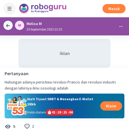
Masuk
Melisa M
25 September 2023 22:33
Iklan
Pertanyaan
Hubungan adanya peristiwa revolusi Prancis dan revolusi industri
dengan lahirnya ilmu sosiologi adalah
Ikuti Tryout SNBT & Menangkan E-Wallet
100rb
Klaim
Habis dalam
01
:
19
:
25
:
04
2
5