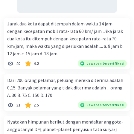
digunakan untuk memahami dan
memecahkan masalah sosial.
Auguste Comte, sering dianggap sebagai
Jarak dua kota dapat ditempuh dalam waktu 14 jam
bapak sosiologi, mempromosikan konsep
dengan kecepatan mobil rata-rata 60 km/ jam. Jika jarak
positivisme sosial, yaitu pemahaman
ilmiah tentang masyarakat yang
dua kota itu ditempuh dengan kecepatan rata-rata 70
dipengaruhi oleh metode ilmiah yang
km/jam, maka waktu yang diperlukan adalah .... a. 9 jam b.
dikembangkan pada saat Revolusi Ilmiah.
12 jam c. 15 jam d. 18 jam
Ia menciptakan istilah "sosiologi" untuk
40
4.2
Jawaban terverifikasi
menggambarkan ilmu yang mempelajari
struktur sosial dan perubahan sosial.
Dari 200 orang pelamar, peluang mereka diterima adalah
Revolusi Industri:
0,15. Banyak pelamar yang tidak diterima adalah ... orang.
A. 30 B. 75 C. 150 D. 170
Revolusi Industri yang dimulai pada akhir
31
2.5
Jawaban terverifikasi
abad ke-18 dan berlanjut ke abad ke-19
mengubah secara mendasar ekonomi dan
Nyatakan himpunan berikut dengan mendaftar anggota-
sosial di banyak negara. Perubahan ini
anggotanyal D={ planet-planet penyusun tata surya\}
termasuk urbanisasi, industrialisasi,