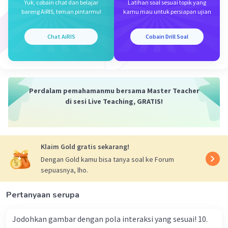
Yuk, cobain chat dan belajar
Latihan soal sesuai topik yang
bareng AiRIS, teman pintarmu!
kamu mau untuk persiapan ujian
jawabannya adalah B.
Iklan
Chat AiRIS
Cobain Drill Soal
Testosteron merupakan hormon kelamin laki-
laki yang disekresi oleh sel interstitial arau sel
leydig. Hormon ini berperan penting dalam
membentuk sperma
Perdalam pemahamanmu bersama Master Teacher
di sesi Live Teaching, GRATIS!
·
0.0
(
0
)
Balas
Beri Rating
Klaim Gold gratis sekarang!
Dengan Gold kamu bisa tanya soal ke Forum
sepuasnya, lho.
Pertanyaan serupa
Jodohkan gambar dengan pola interaksi yang sesuai! 10.