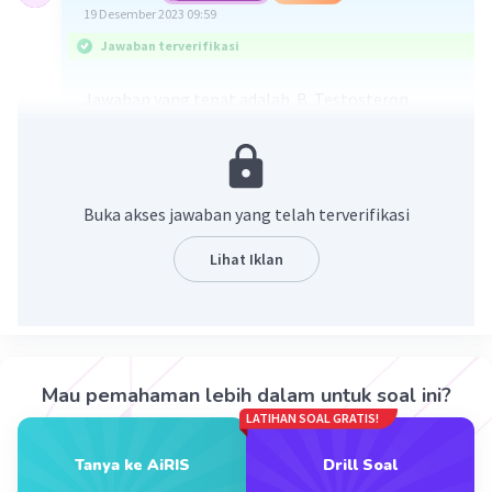
19 Desember 2023 09:59
Jawaban terverifikasi
Jawaban yang tepat adalah B. Testosteron
Penjelasannya :
Fungsi hormon testosteron pada pria antara lain
mengendalikan gairah seksual, produksi sperma,
Buka akses jawaban yang telah terverifikasi
kepadatan tulang, dan juga massa otot,
sehingga hormon ini mampu memengaruhi
Lihat Iklan
perubahan fisik dan emosional pria secara
signifikan
·
0.0
(
0
)
Balas
Beri Rating
Mau pemahaman lebih dalam untuk soal ini?
LATIHAN SOAL GRATIS!
Nanda R
Community
Level 89
19 Desember 2023 10:23
Tanya ke AiRIS
Drill Soal
Jawaban terverifikasi