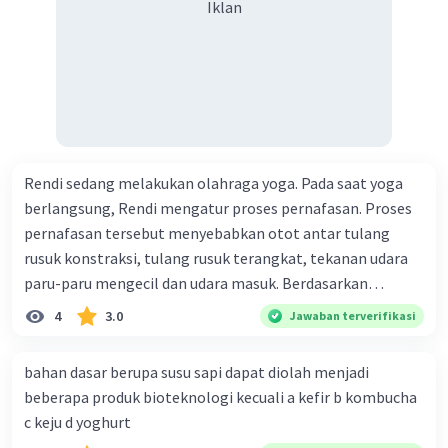
Iklan
Rendi sedang melakukan olahraga yoga. Pada saat yoga
berlangsung, Rendi mengatur proses pernafasan. Proses
pernafasan tersebut menyebabkan otot antar tulang
rusuk konstraksi, tulang rusuk terangkat, tekanan udara
paru-paru mengecil dan udara masuk. Berdasarkan
informasi tersebut, dapat disimpulkan bahwa Rendi
4
3.0
Jawaban terverifikasi
sedang melakukan proses pernafasan....
bahan dasar berupa susu sapi dapat diolah menjadi
beberapa produk bioteknologi kecuali a kefir b kombucha
c keju d yoghurt