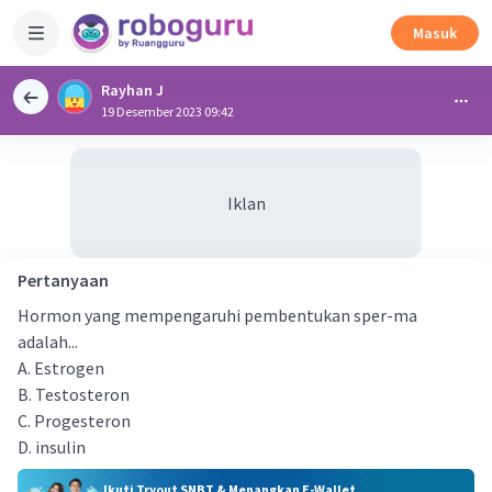
Masuk
Rayhan J
19 Desember 2023 09:42
Iklan
Pertanyaan
Hormon yang mempengaruhi pembentukan sper-ma
adalah...
A. Estrogen
B. Testosteron
C. Progesteron
D. insulin
Ikuti Tryout SNBT & Menangkan E-Wallet