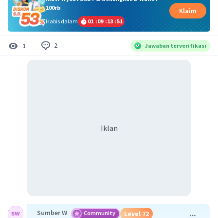
100rb
Klaim
Habis dalam
01
:
09
:
13
:
51
2
1
Jawaban terverifikasi
Iklan
Sumber W
Community
Level 72