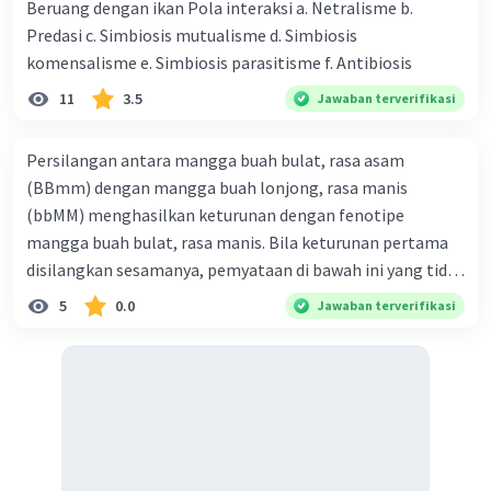
Beruang dengan ikan Pola interaksi a. Netralisme b.
Predasi c. Simbiosis mutualisme d. Simbiosis
komensalisme e. Simbiosis parasitisme f. Antibiosis
11
3.5
Jawaban terverifikasi
Persilangan antara mangga buah bulat, rasa asam
(BBmm) dengan mangga buah lonjong, rasa manis
(bbMM) menghasilkan keturunan dengan fenotipe
mangga buah bulat, rasa manis. Bila keturunan pertama
disilangkan sesamanya, pemyataan di bawah ini yang tidak
benar mengenai keturunan yang dihasilkan dari
5
0.0
Jawaban terverifikasi
persilangan terse but adalah ... A. dihasilkan sembilan
mangga buah bulat, rasa mants B. dihasilkan tiga mangga
buah lonjong, rasa asam C. dihasi lkan tiga mangga buah
bulat, rasa manis D. dihasi lkan tiga mangga buah bulat,
rasa asam