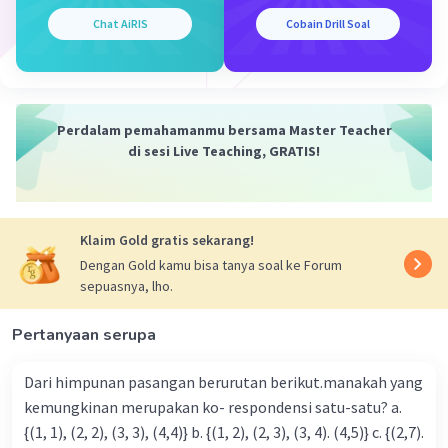
2
= x
+ 4x + 3
Chat AiRIS
Cobain Drill Soal
·
0.0
(
0
)
Balas
Beri Rating
Perdalam pemahamanmu bersama Master Teacher
di sesi Live Teaching, GRATIS!
Klaim Gold gratis sekarang!
Dengan Gold kamu bisa tanya soal ke Forum
sepuasnya, lho.
Pertanyaan serupa
Dari himpunan pasangan berurutan berikut.manakah yang
kemungkinan merupakan ko- respondensi satu-satu? a.
{(1, 1), (2, 2), (3, 3), (4,4)} b. {(1, 2), (2, 3), (3, 4). (4,5)} c. {(2,7).