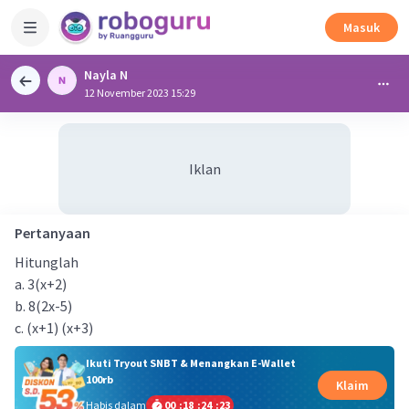
Masuk
Nayla N
12 November 2023 15:29
Iklan
Pertanyaan
Hitunglah
a. 3(x+2)
b. 8(2x-5)
c. (x+1) (x+3)
Ikuti Tryout SNBT & Menangkan E-Wallet
100rb
Klaim
Habis dalam
00
:
18
:
24
:
23