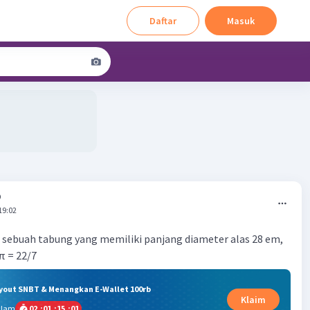
Daftar
Masuk
D
19:02
 sebuah tabung yang memiliki panjang diameter alas 28 em,
π = 22/7
ryout SNBT & Menangkan E-Wallet 100rb
Klaim
alam
02
:
01
:
15
:
00