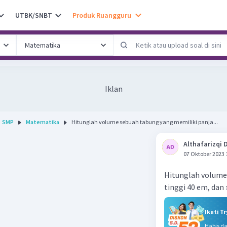
UTBK/SNBT
Produk Ruangguru
Iklan
SMP
Matematika
Hitunglah volume sebuah tabung yang memiliki panja...
Althafarizqi 
07 Oktober 2023 
Hitunglah volume
tinggi 40 em, dan 
Ikuti T
Habis d