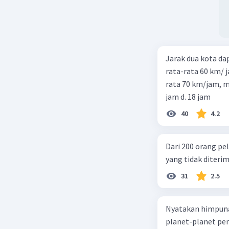
Jarak dua kota d
rata-rata 60 km/ 
rata 70 km/jam, maka waktu
jam d. 18 jam
40
4.2
Dari 200 orang pe
yang tidak diterima
31
2.5
Nyatakan himpuna
planet-planet pen