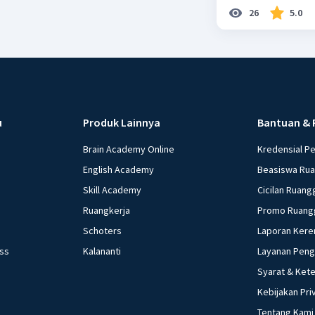
26
5.0
u
Produk Lainnya
Bantuan & 
Brain Academy Online
Kredensial P
English Academy
Beasiswa Ru
Skill Academy
Cicilan Ruang
Ruangkerja
Promo Ruang
Schoters
Laporan Kere
ess
Kalananti
Layanan Pen
Syarat & Ket
Kebijakan Pri
Tentang Kami