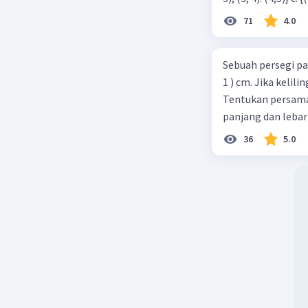
71
4.0
Sebuah persegi pa
1 ) cm. Jika kelil
Tentukan persamaa
panjang dan lebar
36
5.0