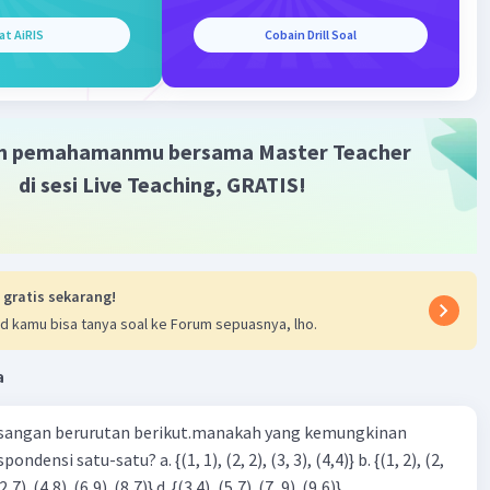
at AiRIS
Cobain Drill Soal
m pemahamanmu bersama Master Teacher
di sesi Live Teaching, GRATIS!
 gratis sekarang!
d kamu bisa tanya soal ke Forum sepuasnya, lho.
a
sangan berurutan berikut.manakah yang kemungkinan
3), (3, 4). (4,5)} c. {(2,7). (4,8). (6,9). (8,7)} d. {(3.4), (5,7). (7, 9). (9,6)}