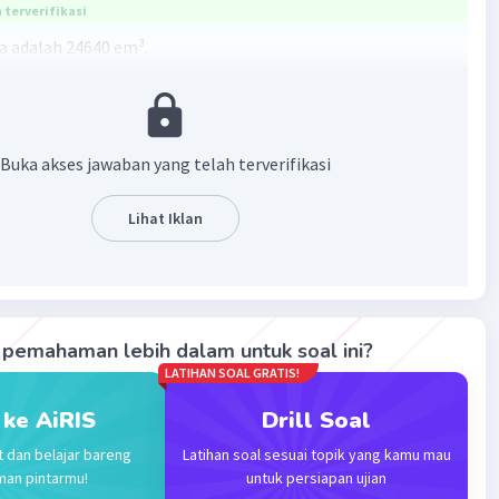
terverifikasi
 adalah 24640 em³.
 d = 28 em, maka r = 14 em.
Buka akses jawaban yang telah terverifikasi
bung = πr²t
4² × 40
Lihat Iklan
m³.
·
0.0
(
0
)
Balas
ating
pemahaman lebih dalam untuk soal ini?
LATIHAN SOAL GRATIS!
 ke AiRIS
Drill Soal
t dan belajar bareng
Latihan soal sesuai topik yang kamu mau
man pintarmu!
untuk persiapan ujian
Iklan