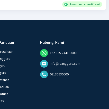
Jawaban terverifikasi
Panduan
Hubungi Kami
erusahaan
+62 815-7441-0000
angguru
info@ruangguru.com
guru
guru
02130930000
ntanan
gaduan
entuan
vasi