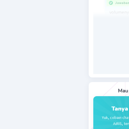
Jawaban 
volumenya
Diketahui
t = 40 em
π = 22/7.
volume ta
= 22/7 × 1
= 24640 e
Beri R
Mau 
Tanya
Yuk, cobain cha
AiRIS, te