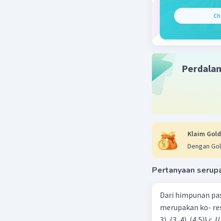
Ch
Perdala
Klaim Gold
Dengan Gol
Pertanyaan serup
Dari himpunan pa
merupakan ko- respondensi satu-satu? a. {(1, 1), (2, 2), (3, 3), (4,4)} b. {(1, 2), (2,