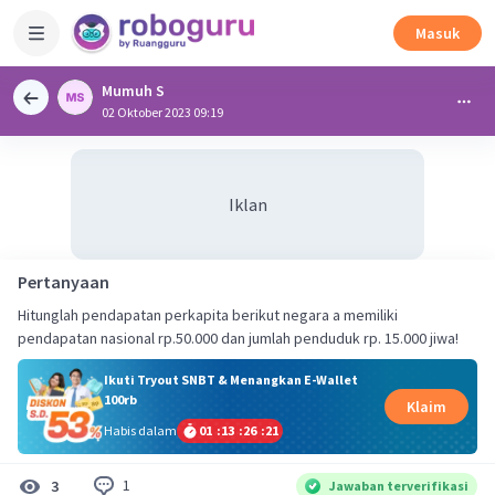
Masuk
Mumuh S
02 Oktober 2023 09:19
Iklan
Pertanyaan
Hitunglah pendapatan perkapita berikut negara a memiliki
pendapatan nasional rp.50.000 dan jumlah penduduk rp. 15.000 jiwa!
Ikuti Tryout SNBT & Menangkan E-Wallet
100rb
Klaim
Habis dalam
01
:
13
:
26
:
20
1
3
Jawaban terverifikasi