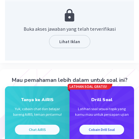
Pendapatan perkapita dapat dihitung dengan
membagi pendapatan nasional tahun dengan
jumlah penduduk.
Buka akses jawaban yang telah terverifikasi
Diketahui:
Lihat Iklan
Pendapatan Nasional: 50.000
Jumlah penduduk: 15.000
Maka
Pendapatan perkapita = pendapatan nasional /
Mau pemahaman lebih dalam untuk soal ini?
jumlah penduduk
LATIHAN SOAL GRATIS!
= 50.000/15.000
Tanya ke AiRIS
Drill Soal
= 3,33
Yuk, cobain chat dan belajar
Latihan soal sesuai topik yang
bareng AiRIS, teman pintarmu!
kamu mau untuk persiapan ujian
Jadi, jawaban yang benar adalah 3,33
Chat AiRIS
Cobain Drill Soal
·
0.0
(
0
)
Balas
Beri Rating