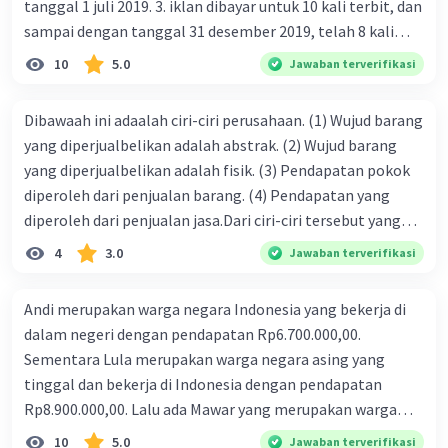
tanggal 1 juli 2019. 3. iklan dibayar untuk 10 kali terbit, dan
sampai dengan tanggal 31 desember 2019, telah 8 kali
terbit. 4. gaji terutang untuk periode berjalan sebesar
10
5.0
Jawaban terverifikasi
Rp800.000,00 dari data di atas, pencatatan jurnal pembalik
yang benar adalah ....
Dibawaah ini adaalah ciri-ciri perusahaan. (1) Wujud barang
yang diperjualbelikan adalah abstrak. (2) Wujud barang
yang diperjualbelikan adalah fisik. (3) Pendapatan pokok
diperoleh dari penjualan barang. (4) Pendapatan yang
diperoleh dari penjualan jasa.Dari ciri-ciri tersebut yang
merupakan ciri dari perusahaan dagang ditunjukan pada
4
3.0
Jawaban terverifikasi
nomor…. a. 1 dan 3 b. 3 dan 4 c. 2 dan 3 d. 1 dan 2 e. 2 dan 4
Andi merupakan warga negara Indonesia yang bekerja di
dalam negeri dengan pendapatan Rp6.700.000,00.
Sementara Lula merupakan warga negara asing yang
tinggal dan bekerja di Indonesia dengan pendapatan
Rp8.900.000,00. Lalu ada Mawar yang merupakan warga
negara Indonesia yang tinggal dan bekerja di luar negeri
10
5.0
Jawaban terverifikasi