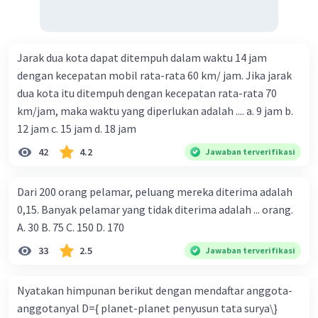
Jarak dua kota dapat ditempuh dalam waktu 14 jam
dengan kecepatan mobil rata-rata 60 km/ jam. Jika jarak
dua kota itu ditempuh dengan kecepatan rata-rata 70
km/jam, maka waktu yang diperlukan adalah .... a. 9 jam b.
12 jam c. 15 jam d. 18 jam
42
4.2
Jawaban terverifikasi
Dari 200 orang pelamar, peluang mereka diterima adalah
0,15. Banyak pelamar yang tidak diterima adalah ... orang.
A. 30 B. 75 C. 150 D. 170
33
2.5
Jawaban terverifikasi
Nyatakan himpunan berikut dengan mendaftar anggota-
anggotanyal D={ planet-planet penyusun tata surya\}