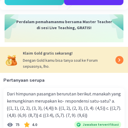
Perdalam pemahamanmu bersama Master Teacher
di sesi Live Teaching, GRATIS!
Klaim Gold gratis sekarang!
Dengan Gold kamu bisa tanya soal ke Forum
sepuasnya, lho.
Pertanyaan serupa
Dari himpunan pasangan berurutan berikut.manakah yang
kemungkinan merupakan ko- respondensi satu-satu? a.
{(1, 1), (2, 2), (3, 3), (4,4)} b. {(1, 2), (2, 3), (3, 4). (4,5)} c. {(2,7).
(4,8). (6,9). (8,7)} d. {(3.4), (5,7). (7, 9). (9,6)}
75
4.0
Jawaban terverifikasi