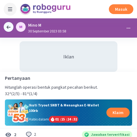
Masuk
Mino M
30 September 2023 03:58
Iklan
Pertanyaan
Hitunglah operasi bentuk pangkat pecahan berikut.
32^(2/5) - 81^(1/4)
Ikuti Tryout SNBT & Menangkan E-Wallet
100rb
Klaim
Habis dalam
01
:
15
:
24
:
32
2
2
Jawaban terverifikasi