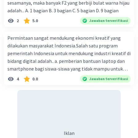
sesamanya, maka banyak F2 yang berbiji bulat warna hijau
Nilai hambatan minimal = 10 kΩ - (10 kΩ x 10%) = 10 kΩ - 1
kΩ = 9 kΩ
adalah... A. 1 bagian B. 3 bagian C. 5 bagian D. 9 bagian
2
5.0
Jawaban terverifikasi
Jadi, nilai hambatan maksimal adalah 11 kΩ, dan nilai
hambatan minimal adalah 9 kΩ.
Permintaan sangat mendukung ekonomi kreatif yang
·
0.0
(
0
)
Balas
Beri Rating
dilakukan masyarakat Indonesia.Salah satu program
pemerintah Indonesia untuk mendukung industri kreatif di
bidang digital adalah.. a. pemberian bantuan laptop dan
D. Dian
Master Teacher
smartphone bagi siswa-siswa yang tidak mampu untuk
06 Mei 2024 03:40
membeli b. Pembangunan jaringan fiber optik Palapa
4
0.0
Jawaban terverifikasi
Jawaban terverifikasi
Ring ,menara BTS ,dan jaringan internet di berbagai
daerah c. Memasukkan mata pelajaran teknologi
Jawaban yang benar adalah nilai hambatan
Iklan
informasi pada kurikulum sejak dini d. Memberi bantuan
maksimal dan minimal pada resistor yang
UMKM dengan bunga ringan
memiliki kode warna merah, hitam, hijau dan
emas adalah 210 kΩ dan 190 kΩ serta nilai
hambatan maksimal dan minimal pada resistor
yang memiliki kode warna coklat, hitam, kuning,
Iklan
perak adalah 11 kΩ dan 9 kΩ.