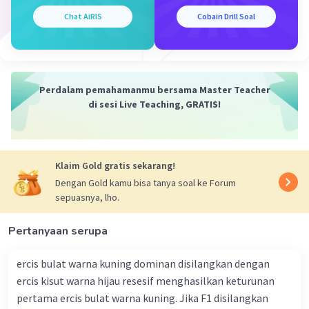
Jadi, nilai hambatan maksimal adalah 210 kΩ, dan nilai
Chat AiRIS
Cobain Drill Soal
hambatan minimal adalah 190 kΩ.
B. Resistor dengan kode warna coklat, hitam, kuning,
perak:
Perdalam pemahamanmu bersama Master Teacher
1. Coklat = angka 1
di sesi Live Teaching, GRATIS!
2. Hitam = angka 0
3. Kuning = 4 nol setelahnya, jadi nilai resistansinya
adalah 1 x 10^4 = 10.000 ohm = 10 kΩ
4. Perak = toleransi ±10%
Klaim Gold gratis sekarang!
Dengan Gold kamu bisa tanya soal ke Forum
Untuk menghitung nilai hambatan maksimal:
sepuasnya, lho.
Nilai hambatan = 10 kΩ
Toleransi = ±10%
Nilai hambatan maksimal = 10 kΩ + (10 kΩ x 10%) = 10 kΩ
Pertanyaan serupa
+ 1 kΩ = 11 kΩ
ercis bulat warna kuning dominan disilangkan dengan
Untuk menghitung nilai hambatan minimal:
ercis kisut warna hijau resesif menghasilkan keturunan
Nilai hambatan = 10 kΩ
pertama ercis bulat warna kuning. Jika F1 disilangkan
Toleransi = ±10%