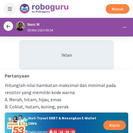
Masuk
Neni M
05 Mei 2024 09:54
Iklan
Pertanyaan
Hitunglah nilai hambatan maksimal dan minimal pada
resistor yang memiliki kode warna:
A. Merah, hitam, hijau, emas
B. Coklat, hutam, kuning, perak
Ikuti Tryout SNBT & Menangkan E-Wallet
100rb
Klaim
Habis dalam
01
:
16
:
30
:
03