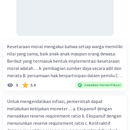
Pembahasan:
Resistor adalah komponen elektronika pasif
yang berfungsi untuk menghambat dan
mengatur arus listrik dalam suatu rangkaian
elektronika.
Kesetaraan moral mengakui bahwa setiap warga memiliki
nilai yang sama, baik anak-anak maupun orang dewasa.
A. Menghitung nilai hambatan maksimal dan
Berikut yang termasuk bentuk implementasi kesetaraan
minimal resistor dengan kode warna merah,
moral adalah .... A. pembagian sumber daya secara adil dan
hitam, hijau, dan emas.
merata B. persamaan hak berpartisipasi dalam pemilu C.
menghargai pendapat orang lain D. menerapkan hukum
1. Merah = angka 2
3
5.0
Jawaban terverifikasi
secara adil E. merendahkan status orang lain
2. Hitam = angka 0
3. Hijau = 5 nol setelahnya, jadi nilai resistansinya
Untuk mengendalikan inflasi, pemerintah dapat
adalah 2 x 10^5 = 200.000 ohm = 200 kΩ
melakukan kebijakan moneter .... a. Ekspansif dengan
4. Emas = toleransi ±5%
menaikkan reserve requirement ratio b. Ekspansif dengan
menurunkan reserve requirement ratio c. Kontraktif
Untuk menghitung nilai hambatan maksimal: