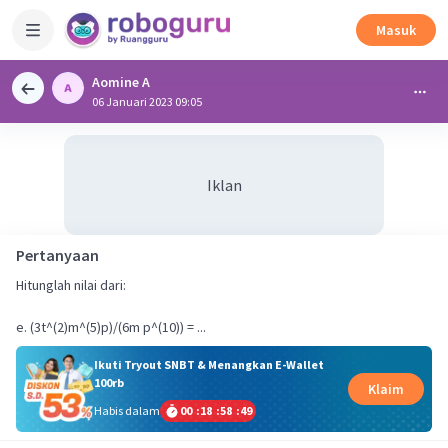
Masuk
Aomine A
06 Januari 2023 09:05
Iklan
Pertanyaan
Hitunglah nilai dari:
e. (3t^(2)m^(5)p)/(6m p^(10)) = ...
Ikuti Tryout SNBT & Menangkan E-Wallet
100rb
Klaim
Habis dalam
00
:
18
:
58
:
48