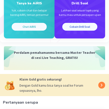
Tanya ke AiRIS
Drill Soal
Yuk, cobain chat dan belajar
Latihan soal sesuai topik yang
bareng AiRIS, teman pintarmu!
kamu mau untuk persiapan ujian
Chat AiRIS
Cobain Drill Soal
Iklan
Perdalam pemahamanmu bersama Master Teacher
di sesi Live Teaching, GRATIS!
Klaim Gold gratis sekarang!
Dengan Gold kamu bisa tanya soal ke Forum
sepuasnya, lho.
Pertanyaan serupa