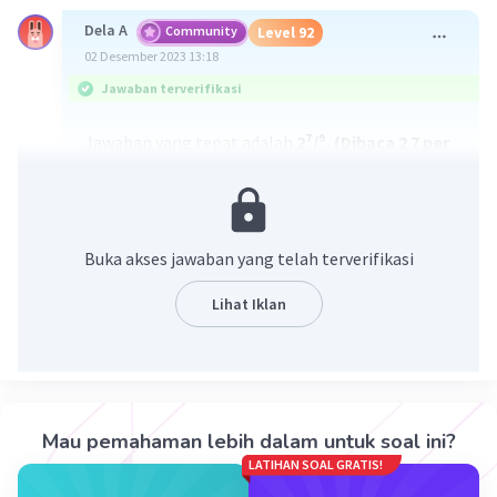
Dela A
Community
Level 92
02 Desember 2023 13:18
Jawaban terverifikasi
Jawaban yang tepat adalah
2⁷/⁹. (Dibaca 2 7 per
9)
Penjelasan ada di gambar yaa
Buka akses jawaban yang telah terverifikasi
Lihat Iklan
Mau pemahaman lebih dalam untuk soal ini?
·
5.0
(
1
)
Balas
Beri Rating
LATIHAN SOAL GRATIS!