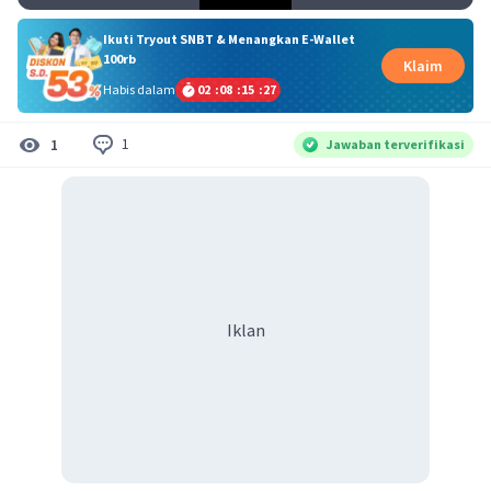
Ikuti Tryout SNBT & Menangkan E-Wallet
100rb
Klaim
Habis dalam
02
:
08
:
15
:
27
1
1
Jawaban terverifikasi
Iklan