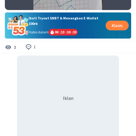
Ikuti Tryout SNBT & Menangkan E-Wallet
100rb
Klaim
Habis dalam
00
:
13
:
10
:
33
1
1
Iklan