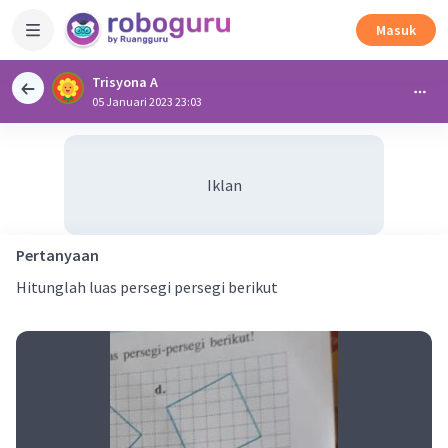
Masuk
Trisyona A
05 Januari 2023 23:03
Iklan
Pertanyaan
Hitunglah luas persegi persegi berikut