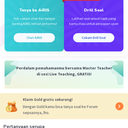
Tanya ke AiRIS
Drill Soal
Yuk, cobain chat dan belajar
Latihan soal sesuai topik yang
bareng AiRIS, teman pintarmu!
kamu mau untuk persiapan ujian
Chat AiRIS
Cobain Drill Soal
Perdalam pemahamanmu bersama Master Teacher
di sesi Live Teaching, GRATIS!
Klaim Gold gratis sekarang!
Dengan Gold kamu bisa tanya soal ke Forum
sepuasnya, lho.
Pertanyaan serupa