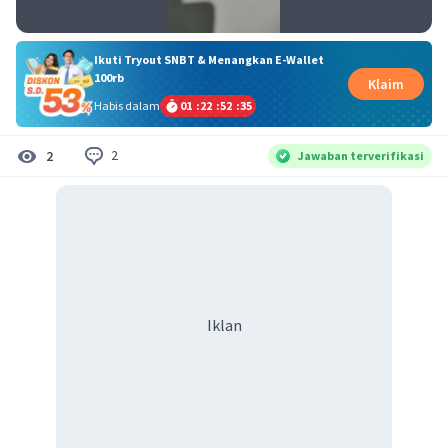
Ikuti Tryout SNBT & Menangkan E-Wallet
100rb
Klaim
Habis dalam
01
:
22
:
52
:
35
2
2
Jawaban terverifikasi
Iklan