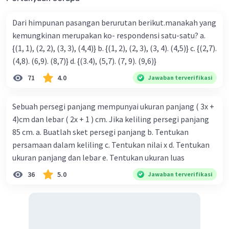
Pada gambar tersebut diketahui bahwa sisi panjang
Dari himpunan pasangan berurutan berikut.manakah yang
segitiga siku-siku = diagonal persegi panjang = 20 cm.
kemungkinan merupakan ko- respondensi satu-satu? a.
{(1, 1), (2, 2), (3, 3), (4,4)} b. {(1, 2), (2, 3), (3, 4). (4,5)} c. {(2,7).
Kita ingat kembali triple pythagoras (3, 4, 5).
5 merupakan bagian dari sisi miring (20 cm), maka untuk
(4,8). (6,9). (8,7)} d. {(3.4), (5,7). (7, 9). (9,6)}
mencari sisi tegaknya bisa menggunakan cara
71
4.0
Jawaban terverifikasi
20/5 × 3 = 12 cm
20/5 × 4 = 16 cm
Jadi, kita bisa menggunakan 12 cm sebagai lebar dan 16
Sebuah persegi panjang mempunyai ukuran panjang ( 3x +
cm sebagai panjang.
4)cm dan lebar ( 2x + 1 ) cm. Jika keliling persegi panjang
Maka untuk mencari luas persegi panjang bisa dengan
85 cm. a. Buatlah sket persegi panjang b. Tentukan
cara
persamaan dalam keliling c. Tentukan nilai x d. Tentukan
Luas = panjang × lebar
Luas = 12 × 16
ukuran panjang dan lebar e. Tentukan ukuran luas
Luas = 192 cm²
36
5.0
Jawaban terverifikasi
·
0.0
(
0
)
Balas
Beri Rating