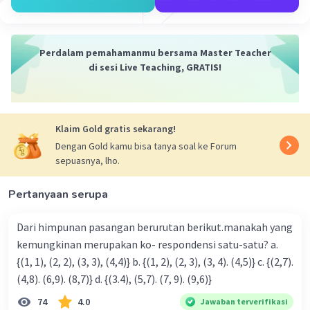
Perdalam pemahamanmu bersama Master Teacher
di sesi Live Teaching, GRATIS!
Klaim Gold gratis sekarang!
Dengan Gold kamu bisa tanya soal ke Forum
sepuasnya, lho.
Pertanyaan serupa
Dari himpunan pasangan berurutan berikut.manakah yang
kemungkinan merupakan ko- respondensi satu-satu? a.
{(1, 1), (2, 2), (3, 3), (4,4)} b. {(1, 2), (2, 3), (3, 4). (4,5)} c. {(2,7).
(4,8). (6,9). (8,7)} d. {(3.4), (5,7). (7, 9). (9,6)}
74
4.0
Jawaban terverifikasi