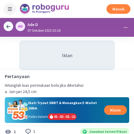
Masuk
Ade D
07 Oktober 2023 20:18
Iklan
Pertanyaan
Hitunglah luas permukaan bola jika diketahui:
a. Jari-jari 24,5 cm
Ikuti Tryout SNBT & Menangkan E-Wallet
100rb
Klaim
Habis dalam
01
:
02
:
01
:
21
1
1
Jawaban terverifikasi