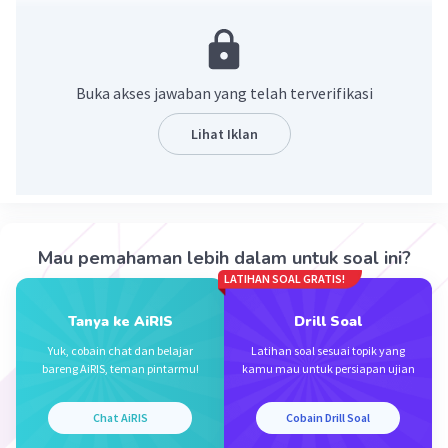
Luas permukaan bola = 4πr²
= 4×3,14×(24,5)²
= 12,56×600,25
= 7539,14 cm².
Buka akses jawaban yang telah terverifikasi
·
0.0
(
0
)
Balas
Beri Rating
Lihat Iklan
Mau pemahaman lebih dalam untuk soal ini?
LATIHAN SOAL GRATIS!
Iklan
Tanya ke AiRIS
Drill Soal
Yuk, cobain chat dan belajar
Latihan soal sesuai topik yang
bareng AiRIS, teman pintarmu!
kamu mau untuk persiapan ujian
Chat AiRIS
Cobain Drill Soal