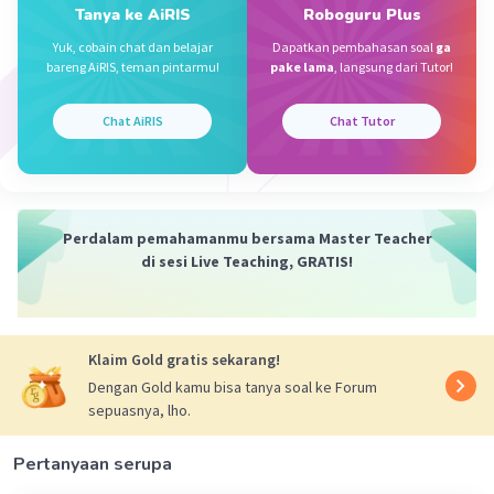
Jadi keliling bangun tersebut adalah
282 cm
Tanya ke AiRIS
Roboguru Plus
Yuk, cobain chat dan belajar
Dapatkan pembahasan soal
ga
·
3.0
(
2
)
Balas
Beri Rating
bareng AiRIS, teman pintarmu!
pake lama
, langsung dari Tutor!
Chat AiRIS
Chat Tutor
I G
Community
Level 16
30 September 2023 23:09
Jawaban terverifikasi
Jawaban:
Perdalam pemahamanmu bersama Master Teacher
Iklan
di sesi Live Teaching, GRATIS!
Diketahui:
• r = 42
• π = 22/7
Klaim Gold gratis sekarang!
Ditanya:
Dengan Gold kamu bisa tanya soal ke Forum
Keliling (k)?
sepuasnya, lho.
Pembahasan:
Pertanyaan serupa
K=keliling 3/4 lingkaran+2×r