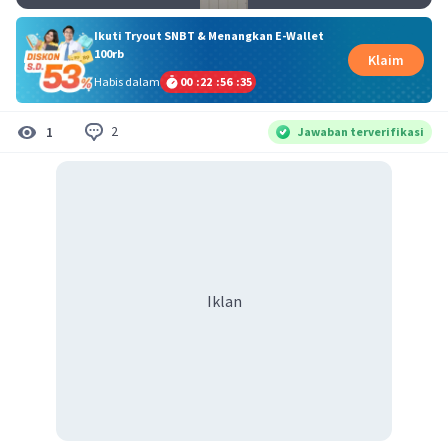
Ikuti Tryout SNBT & Menangkan E-Wallet
100rb
Klaim
Habis dalam
00
:
22
:
56
:
35
2
1
Jawaban terverifikasi
Iklan