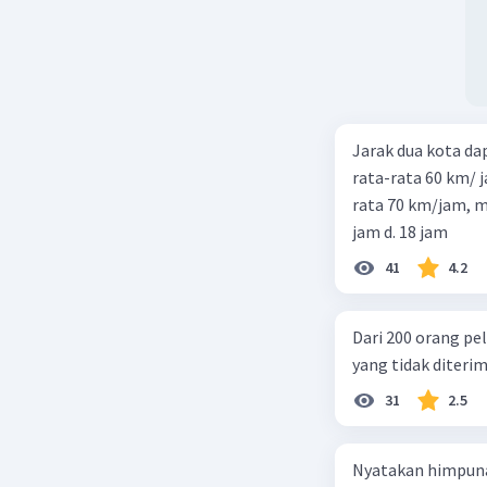
Jarak dua kota d
rata-rata 60 km/ 
rata 70 km/jam, maka waktu
jam d. 18 jam
41
4.2
Dari 200 orang pe
yang tidak diterima
31
2.5
Nyatakan himpuna