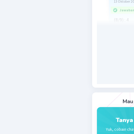
13 Oktober 2
Jawaban 
(8/9) : 4
= 8/9 × 1/
= 8/36
= 2/9.
Beri R
Mau 
Tanya
Yuk, cobain cha