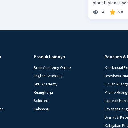
planet-planet pen
26
5.0
u
Produk Lainnya
Bantuan & 
Brain Academy Online
Kredensial P
English Academy
Beasiswa Ru
Skill Academy
Cicilan Ruang
Ruangkerja
Promo Ruang
Schoters
Laporan Kere
ess
Kalananti
Layanan Pen
Syarat & Ket
Kebijakan Pri