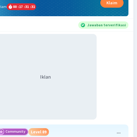
Klaim
alam
00
:
17
:
31
:
30
Jawaban terverifikasi
Iklan
Community
Level 89