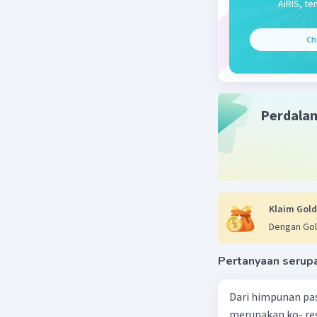
AiRIS, te
Ch
Perdala
Klaim Gold
Dengan Gol
Pertanyaan serup
Dari himpunan pa
merupakan ko- respondensi satu-satu? a. {(1, 1), (2, 2), (3, 3), (4,4)} b. {(1, 2), (2,