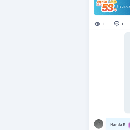
Habis d
1
1
Nanda R