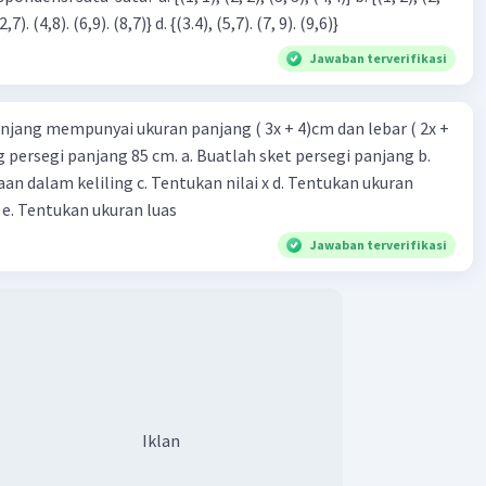
3), (3, 4). (4,5)} c. {(2,7). (4,8). (6,9). (8,7)} d. {(3.4), (5,7). (7, 9). (9,6)}
Jawaban terverifikasi
njang mempunyai ukuran panjang ( 3x + 4)cm dan lebar ( 2x +
ing persegi panjang 85 cm. a. Buatlah sket persegi panjang b.
n dalam keliling c. Tentukan nilai x d. Tentukan ukuran
 e. Tentukan ukuran luas
Jawaban terverifikasi
Iklan