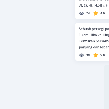
74
4.0
Sebuah persegi pa
1 ) cm. Jika kelil
Tentukan persamaa
panjang dan lebar
38
5.0