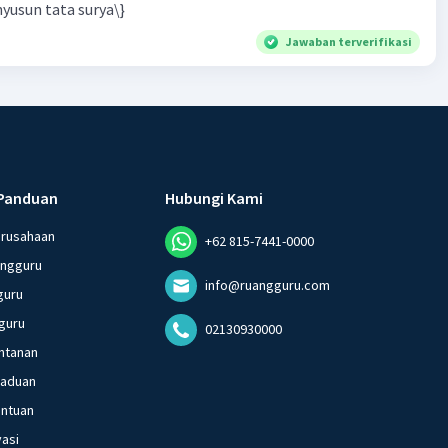
yusun tata surya\}
Jawaban terverifikasi
Panduan
Hubungi Kami
erusahaan
+62 815-7441-0000
angguru
info@ruangguru.com
guru
guru
02130930000
ntanan
gaduan
entuan
vasi