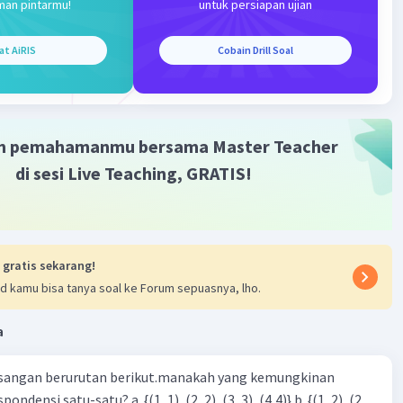
man pintarmu!
untuk persiapan ujian
at AiRIS
Cobain Drill Soal
m pemahamanmu bersama Master Teacher
di sesi Live Teaching, GRATIS!
 gratis sekarang!
d kamu bisa tanya soal ke Forum sepuasnya, lho.
a
sangan berurutan berikut.manakah yang kemungkinan