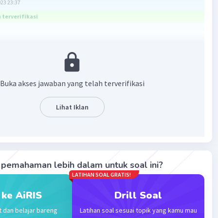
023 23:37
terverifikasi
4
Buka akses jawaban yang telah terverifikasi
·
0.0
(
0
)
Balas
ating
Lihat Iklan
pemahaman lebih dalam untuk soal ini?
Iklan
LATIHAN SOAL GRATIS!
 ke AiRIS
Drill Soal
t dan belajar bareng
Latihan soal sesuai topik yang kamu mau