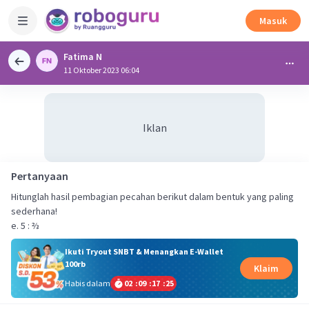
Masuk
Fatima N
11 Oktober 2023 06:04
Iklan
Pertanyaan
Hitunglah hasil pembagian pecahan berikut dalam bentuk yang paling
sederhana!
e. 5 : ⅔
Ikuti Tryout SNBT & Menangkan E-Wallet
100rb
Klaim
Habis dalam
02
:
09
:
17
:
25