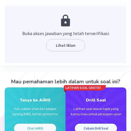
·
0.0
(
0
)
Balas
Beri Rating
Buka akses jawaban yang telah terverifikasi
Lihat Iklan
Iklan
Mau pemahaman lebih dalam untuk soal ini?
LATIHAN SOAL GRATIS!
Tanya ke AiRIS
Drill Soal
Yuk, cobain chat dan belajar
Latihan soal sesuai topik yang
bareng AiRIS, teman pintarmu!
kamu mau untuk persiapan ujian
Chat AiRIS
Cobain Drill Soal