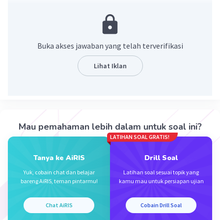
Jawab: 96
Pembahasan:
Ingat!
Perkalian bilangan negatif dengan bilangan
Buka akses jawaban yang telah terverifikasi
negatif menghasilkan bilangan positif.
Perhatikan bahwa:
Lihat Iklan
12
8
------ x
96
Oleh karena itu, dengan menggunakan konsep di
Mau pemahaman lebih dalam untuk soal ini?
atas, diperoleh
LATIHAN SOAL GRATIS!
-8 × (-12) = 96.
Tanya ke AiRIS
Drill Soal
Sehingga, jawaban yang benar adalah 96.
Yuk, cobain chat dan belajar
Latihan soal sesuai topik yang
bareng AiRIS, teman pintarmu!
kamu mau untuk persiapan ujian
·
0.0
(
0
)
Balas
Beri Rating
Chat AiRIS
Cobain Drill Soal