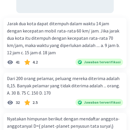
Jarak dua kota dapat ditempuh dalam waktu 14 jam
dengan kecepatan mobil rata-rata 60 km/ jam. Jika jarak
dua kota itu ditempuh dengan kecepatan rata-rata 70
km/jam, maka waktu yang diperlukan adalah .... a. 9 jam b.
12 jam c. 15 jam d. 18 jam
41
4.2
Jawaban terverifikasi
Dari 200 orang pelamar, peluang mereka diterima adalah
0,15. Banyak pelamar yang tidak diterima adalah ... orang.
A. 30 B. 75 C. 150 D. 170
32
2.5
Jawaban terverifikasi
Nyatakan himpunan berikut dengan mendaftar anggota-
anggotanyal D={ planet-planet penyusun tata surya\}