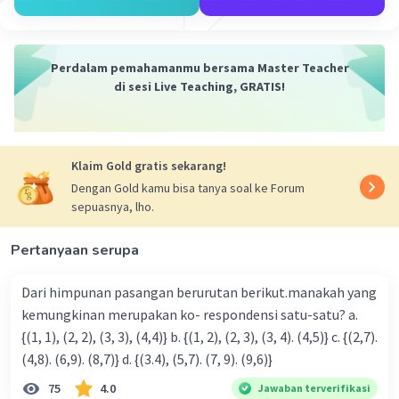
Perdalam pemahamanmu bersama Master Teacher
di sesi Live Teaching, GRATIS!
Iklan
Klaim Gold gratis sekarang!
Dengan Gold kamu bisa tanya soal ke Forum
sepuasnya, lho.
Pertanyaan serupa
Dari himpunan pasangan berurutan berikut.manakah yang
kemungkinan merupakan ko- respondensi satu-satu? a.
{(1, 1), (2, 2), (3, 3), (4,4)} b. {(1, 2), (2, 3), (3, 4). (4,5)} c. {(2,7).
(4,8). (6,9). (8,7)} d. {(3.4), (5,7). (7, 9). (9,6)}
75
4.0
Jawaban terverifikasi