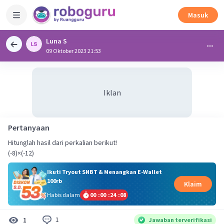
Masuk
Luna S
09 Oktober 2023 21:53
Iklan
Pertanyaan
Hitunglah hasil dari perkalian berikut!
(-8)×(-12)
Ikuti Tryout SNBT & Menangkan E-Wallet
100rb
Klaim
Habis dalam
00
:
00
:
24
:
07
1
1
Jawaban terverifikasi