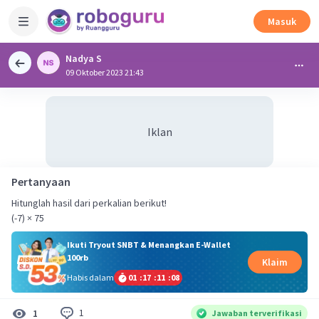
Masuk
Nadya S
09 Oktober 2023 21:43
Iklan
Pertanyaan
Hitunglah hasil dari perkalian berikut!
(-7) × 75
Ikuti Tryout SNBT & Menangkan E-Wallet
100rb
Klaim
Habis dalam
01
:
17
:
11
:
08
1
1
Jawaban terverifikasi