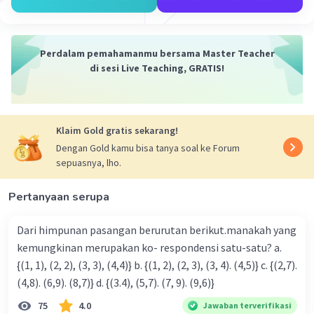
Perdalam pemahamanmu bersama Master Teacher
di sesi Live Teaching, GRATIS!
Klaim Gold gratis sekarang!
Dengan Gold kamu bisa tanya soal ke Forum
sepuasnya, lho.
Pertanyaan serupa
Dari himpunan pasangan berurutan berikut.manakah yang
kemungkinan merupakan ko- respondensi satu-satu? a.
{(1, 1), (2, 2), (3, 3), (4,4)} b. {(1, 2), (2, 3), (3, 4). (4,5)} c. {(2,7).
(4,8). (6,9). (8,7)} d. {(3.4), (5,7). (7, 9). (9,6)}
75
4.0
Jawaban terverifikasi