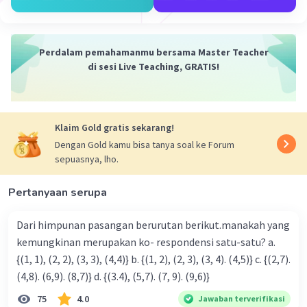
Iklan
Perdalam pemahamanmu bersama Master Teacher
di sesi Live Teaching, GRATIS!
Klaim Gold gratis sekarang!
Dengan Gold kamu bisa tanya soal ke Forum
sepuasnya, lho.
Pertanyaan serupa
Dari himpunan pasangan berurutan berikut.manakah yang
kemungkinan merupakan ko- respondensi satu-satu? a.
{(1, 1), (2, 2), (3, 3), (4,4)} b. {(1, 2), (2, 3), (3, 4). (4,5)} c. {(2,7).
(4,8). (6,9). (8,7)} d. {(3.4), (5,7). (7, 9). (9,6)}
75
4.0
Jawaban terverifikasi