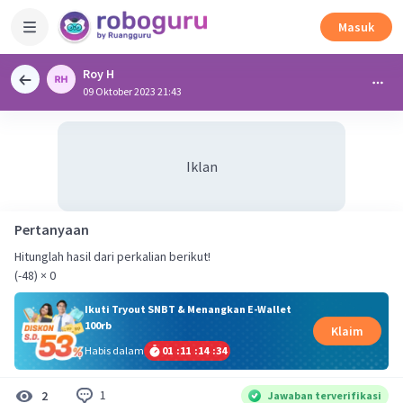
Masuk
Roy H
09 Oktober 2023 21:43
Iklan
Pertanyaan
Hitunglah hasil dari perkalian berikut!
(-48) × 0
Ikuti Tryout SNBT & Menangkan E-Wallet
100rb
Klaim
Habis dalam
01
:
11
:
14
:
34
1
2
Jawaban terverifikasi