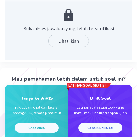
Ingat!
Semua bilangan jika dikali dengan angka 0, maka
hasilnya adalah 0. Berapa pun perkalian dengan 0
Buka akses jawaban yang telah terverifikasi
hasilnya akan selalu sama dengan 0. Karena kita
hanya akan mengulang penjumlahan 0 sebanyak
Lihat Iklan
bilangan pengali tersebut.
Maka,
(-48) × 0 = 0
Mau pemahaman lebih dalam untuk soal ini?
Jadi, jawaban yang benar adalah 0
LATIHAN SOAL GRATIS!
Tanya ke AiRIS
Drill Soal
·
0.0
(
0
)
Balas
Beri Rating
Yuk, cobain chat dan belajar
Latihan soal sesuai topik yang
bareng AiRIS, teman pintarmu!
kamu mau untuk persiapan ujian
Chat AiRIS
Cobain Drill Soal