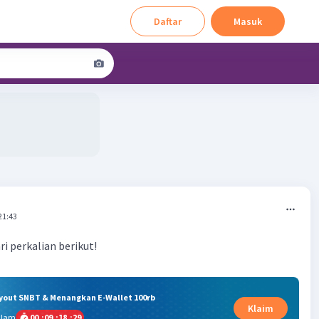
Daftar
Masuk
21:43
ri perkalian berikut!
ryout SNBT & Menangkan E-Wallet 100rb
Klaim
alam
00
:
09
:
18
:
28