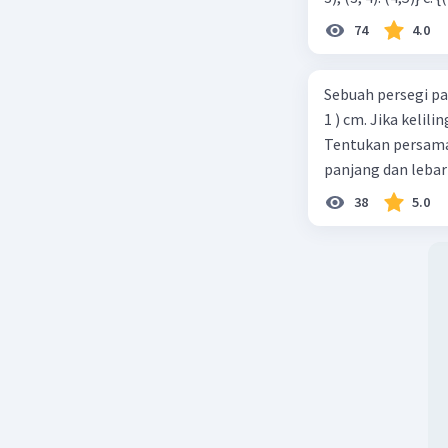
74
4.0
Sebuah persegi pa
1 ) cm. Jika kelil
Tentukan persamaa
panjang dan lebar
38
5.0