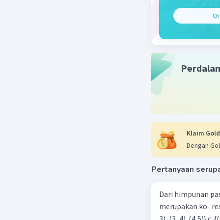
Ch
Beri R
Perdala
Klaim Gold
Dengan Gol
Pertanyaan serup
Dari himpunan pa
merupakan ko- respondensi satu-satu? a. {(1, 1), (2, 2), (3, 3), (4,4)} b. {(1, 2), (2,