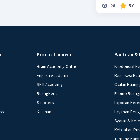
26
5.0
u
Produk Lainnya
Bantuan & 
Brain Academy Online
Kredensial P
English Academy
Beasiswa Ru
Skill Academy
Cicilan Ruang
Ruangkerja
Promo Ruang
Schoters
Laporan Kere
ess
Kalananti
Layanan Pen
Syarat & Ket
Kebijakan Pri
Tentang Kami