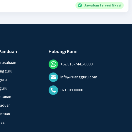
Jawaban terverifikasi
Panduan
Hubungi Kami
erusahaan
+62 815-7441-0000
angguru
info@ruangguru.com
guru
guru
02130930000
ntanan
gaduan
entuan
vasi