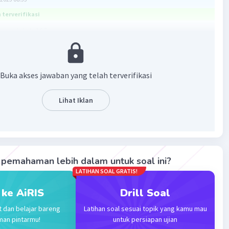
terverifikasi
ya adalah 162
mengerjakan operasi hitung campur
Buka akses jawaban yang telah terverifikasi
an perkalian dan pembagian terlebih dahulu baru kerjakan
han dan pengurangan
Lihat Iklan
an tanda dalam kurung
n urut dari kiri ke kanan
-(axb)
 axb
pemahaman lebih dalam untuk soal ini?
LATIHAN SOAL GRATIS!
-9)}
 ke AiRIS
Drill Soal
t dan belajar bareng
Latihan soal sesuai topik yang kamu mau
man pintarmu!
untuk persiapan ujian
bnya adalah 162