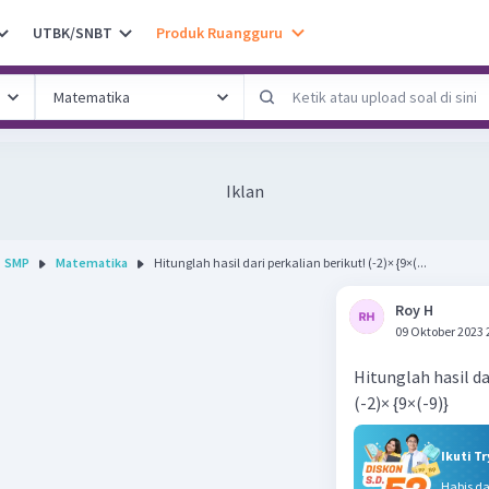
UTBK/SNBT
Produk Ruangguru
Iklan
SMP
Matematika
Hitunglah hasil dari perkalian berikut! (-2)× {9×(...
Roy H
09 Oktober 2023 
Hitunglah hasil da
(-2)× {9×(-9)}
Ikuti T
Habis d