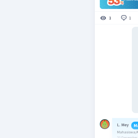
1
1
L. Mey
M
Mahasiswa/Al
21 Desember 