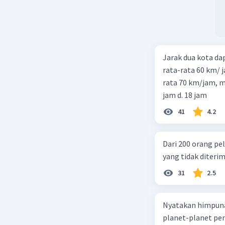
Jarak dua kota d
rata-rata 60 km/ 
rata 70 km/jam, maka waktu
jam d. 18 jam
41
4.2
Dari 200 orang pe
yang tidak diterima
31
2.5
Nyatakan himpuna
planet-planet pen