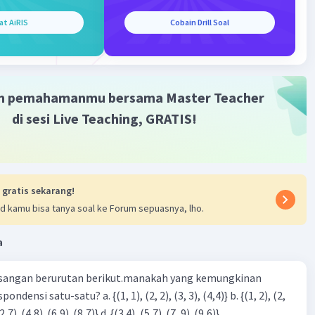
at AiRIS
Cobain Drill Soal
·
0.0
(
0
)
Balas
ating
m pemahamanmu bersama Master Teacher
di sesi Live Teaching, GRATIS!
Iklan
 gratis sekarang!
d kamu bisa tanya soal ke Forum sepuasnya, lho.
a
sangan berurutan berikut.manakah yang kemungkinan
3), (3, 4). (4,5)} c. {(2,7). (4,8). (6,9). (8,7)} d. {(3.4), (5,7). (7, 9). (9,6)}