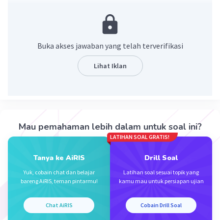
·
0.0
(
0
)
Balas
Beri Rating
Buka akses jawaban yang telah terverifikasi
Lihat Iklan
Iklan
Mau pemahaman lebih dalam untuk soal ini?
LATIHAN SOAL GRATIS!
Tanya ke AiRIS
Drill Soal
Yuk, cobain chat dan belajar
Latihan soal sesuai topik yang
bareng AiRIS, teman pintarmu!
kamu mau untuk persiapan ujian
Chat AiRIS
Cobain Drill Soal