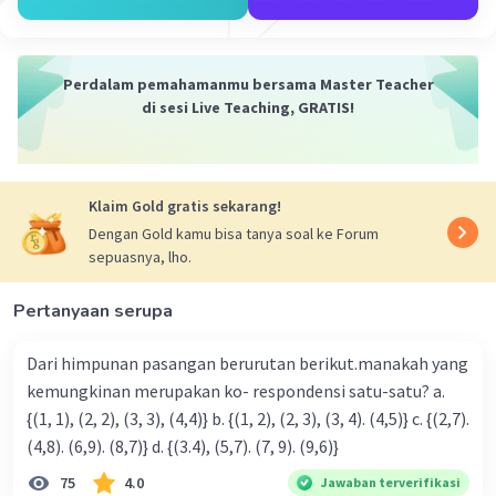
Perdalam pemahamanmu bersama Master Teacher
di sesi Live Teaching, GRATIS!
Klaim Gold gratis sekarang!
Dengan Gold kamu bisa tanya soal ke Forum
sepuasnya, lho.
Pertanyaan serupa
Dari himpunan pasangan berurutan berikut.manakah yang
kemungkinan merupakan ko- respondensi satu-satu? a.
{(1, 1), (2, 2), (3, 3), (4,4)} b. {(1, 2), (2, 3), (3, 4). (4,5)} c. {(2,7).
(4,8). (6,9). (8,7)} d. {(3.4), (5,7). (7, 9). (9,6)}
75
4.0
Jawaban terverifikasi