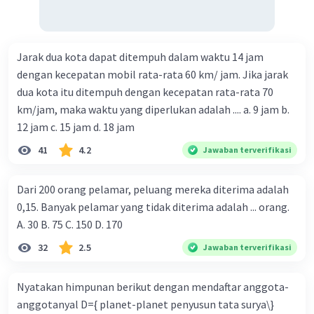
Jarak dua kota dapat ditempuh dalam waktu 14 jam
dengan kecepatan mobil rata-rata 60 km/ jam. Jika jarak
dua kota itu ditempuh dengan kecepatan rata-rata 70
km/jam, maka waktu yang diperlukan adalah .... a. 9 jam b.
12 jam c. 15 jam d. 18 jam
41
4.2
Jawaban terverifikasi
Dari 200 orang pelamar, peluang mereka diterima adalah
0,15. Banyak pelamar yang tidak diterima adalah ... orang.
A. 30 B. 75 C. 150 D. 170
32
2.5
Jawaban terverifikasi
Nyatakan himpunan berikut dengan mendaftar anggota-
anggotanyal D={ planet-planet penyusun tata surya\}