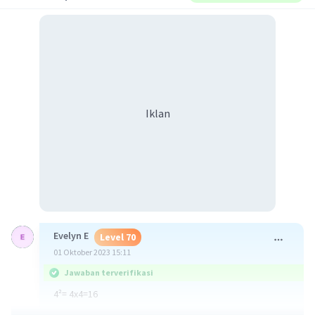
Iklan
Evelyn E
Level 70
01 Oktober 2023 15:11
Jawaban terverifikasi
4²= 4x4=16