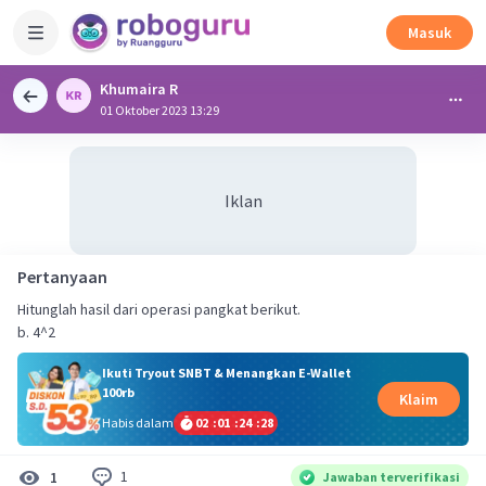
Masuk
Khumaira R
01 Oktober 2023 13:29
Iklan
Pertanyaan
Hitunglah hasil dari operasi pangkat berikut.
b. 4^2
Ikuti Tryout SNBT & Menangkan E-Wallet
100rb
Klaim
Habis dalam
02
:
01
:
24
:
28
1
1
Jawaban terverifikasi