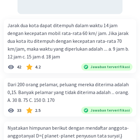
Jarak dua kota dapat ditempuh dalam waktu 14 jam
dengan kecepatan mobil rata-rata 60 km/ jam. Jika jarak
dua kota itu ditempuh dengan kecepatan rata-rata 70
km/jam, maka waktu yang diperlukan adalah .... a. 9 jam b.
12 jam c. 15 jam d. 18 jam
42
4.2
Jawaban terverifikasi
Dari 200 orang pelamar, peluang mereka diterima adalah
0,15. Banyak pelamar yang tidak diterima adalah ... orang.
A. 30 B. 75 C. 150 D. 170
33
2.5
Jawaban terverifikasi
Nyatakan himpunan berikut dengan mendaftar anggota-
anggotanyal D={ planet-planet penyusun tata surya\}