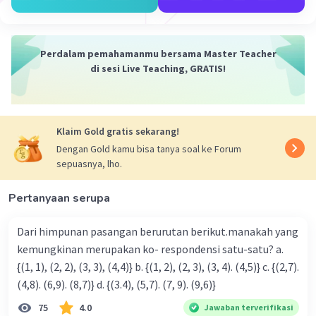
Perdalam pemahamanmu bersama Master Teacher
di sesi Live Teaching, GRATIS!
Klaim Gold gratis sekarang!
Dengan Gold kamu bisa tanya soal ke Forum
sepuasnya, lho.
Pertanyaan serupa
Dari himpunan pasangan berurutan berikut.manakah yang
kemungkinan merupakan ko- respondensi satu-satu? a.
{(1, 1), (2, 2), (3, 3), (4,4)} b. {(1, 2), (2, 3), (3, 4). (4,5)} c. {(2,7).
(4,8). (6,9). (8,7)} d. {(3.4), (5,7). (7, 9). (9,6)}
75
4.0
Jawaban terverifikasi