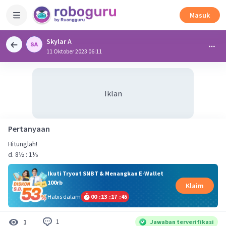
Masuk
Skylar A
11 Oktober 2023 06:11
Iklan
Pertanyaan
Hitunglah!
d. 8½ : 1⅕
Ikuti Tryout SNBT & Menangkan E-Wallet
100rb
Klaim
Habis dalam
00
:
13
:
17
:
45
1
1
Jawaban terverifikasi