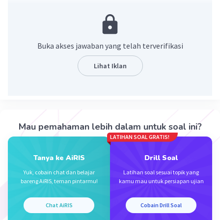
·
0.0
(
0
)
Balas
Beri Rating
Buka akses jawaban yang telah terverifikasi
Lihat Iklan
Iklan
Mau pemahaman lebih dalam untuk soal ini?
LATIHAN SOAL GRATIS!
Tanya ke AiRIS
Drill Soal
Yuk, cobain chat dan belajar
Latihan soal sesuai topik yang
bareng AiRIS, teman pintarmu!
kamu mau untuk persiapan ujian
Chat AiRIS
Cobain Drill Soal