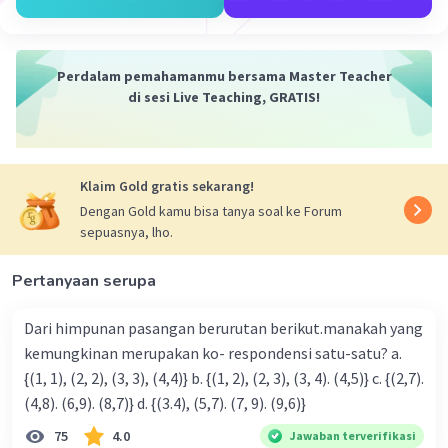
Perdalam pemahamanmu bersama Master Teacher
di sesi Live Teaching, GRATIS!
Klaim Gold gratis sekarang!
Dengan Gold kamu bisa tanya soal ke Forum
sepuasnya, lho.
Pertanyaan serupa
Dari himpunan pasangan berurutan berikut.manakah yang
kemungkinan merupakan ko- respondensi satu-satu? a.
{(1, 1), (2, 2), (3, 3), (4,4)} b. {(1, 2), (2, 3), (3, 4). (4,5)} c. {(2,7).
(4,8). (6,9). (8,7)} d. {(3.4), (5,7). (7, 9). (9,6)}
75
4.0
Jawaban terverifikasi