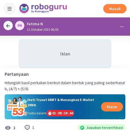
Masuk
Fatima N
11 Oktober 2023 06:03
Iklan
Pertanyaan
Hitunglah basil perkalian berikut dalam bentuk yang paling sederhana!
b, (4/7) × (5/6)
Ikuti Tryout SNBT & Menangkan E-Wallet
100rb
Klaim
Habis dalam
01
:
09
:
19
:
43
1
1
Jawaban terverifikasi