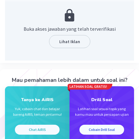
·
0.0
(
0
)
Balas
Beri Rating
Buka akses jawaban yang telah terverifikasi
Lihat Iklan
Iklan
Mau pemahaman lebih dalam untuk soal ini?
LATIHAN SOAL GRATIS!
Tanya ke AiRIS
Drill Soal
Yuk, cobain chat dan belajar
Latihan soal sesuai topik yang
bareng AiRIS, teman pintarmu!
kamu mau untuk persiapan ujian
Chat AiRIS
Cobain Drill Soal