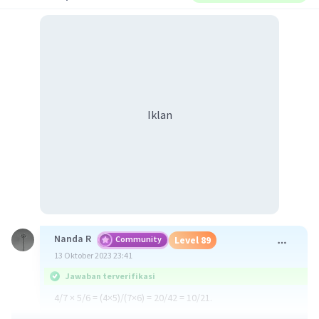
Iklan
Nanda R
Community
Level 89
13 Oktober 2023 23:41
Jawaban terverifikasi
4/7 × 5/6 = (4×5)/(7×6) = 20/42 = 10/21.