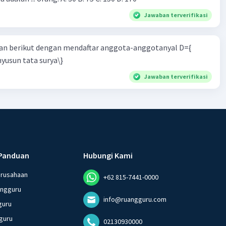
Jawaban terverifikasi
n berikut dengan mendaftar anggota-anggotanyal D={
yusun tata surya\}
Jawaban terverifikasi
Panduan
Hubungi Kami
erusahaan
+62 815-7441-0000
angguru
info@ruangguru.com
guru
guru
02130930000