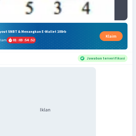
ryout SNBT & Menangkan E-Wallet 100rb
Klaim
alam
01
:
03
:
54
:
51
Jawaban terverifikasi
Iklan