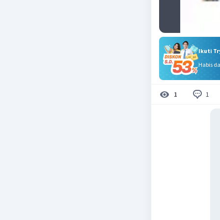
Ikuti T
Habis d
1
1