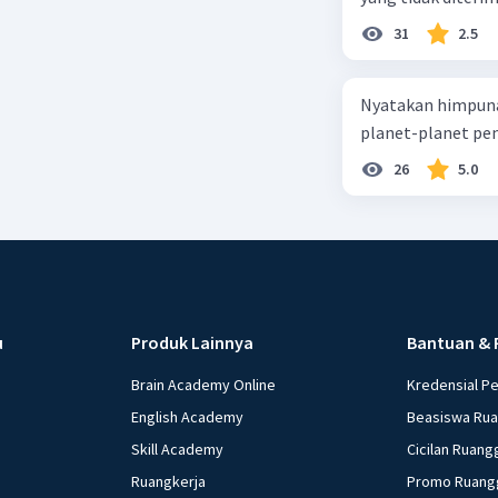
31
2.5
Nyatakan himpuna
planet-planet pen
26
5.0
u
Produk Lainnya
Bantuan & 
Brain Academy Online
Kredensial P
English Academy
Beasiswa Ru
Skill Academy
Cicilan Ruang
Ruangkerja
Promo Ruang