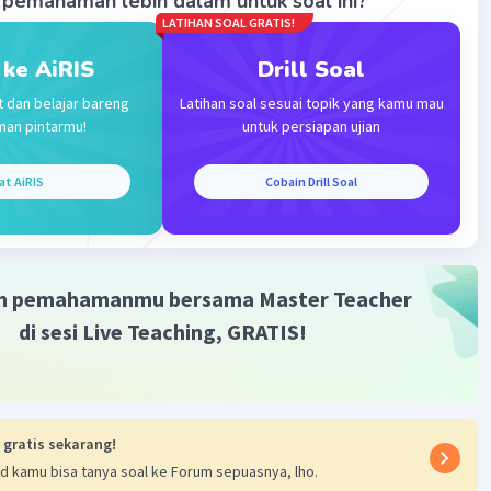
pemahaman lebih dalam untuk soal ini?
LATIHAN SOAL GRATIS!
 ke AiRIS
Drill Soal
t dan belajar bareng
Latihan soal sesuai topik yang kamu mau
man pintarmu!
untuk persiapan ujian
at AiRIS
Cobain Drill Soal
m pemahamanmu bersama Master Teacher
di sesi Live Teaching, GRATIS!
 gratis sekarang!
d kamu bisa tanya soal ke Forum sepuasnya, lho.