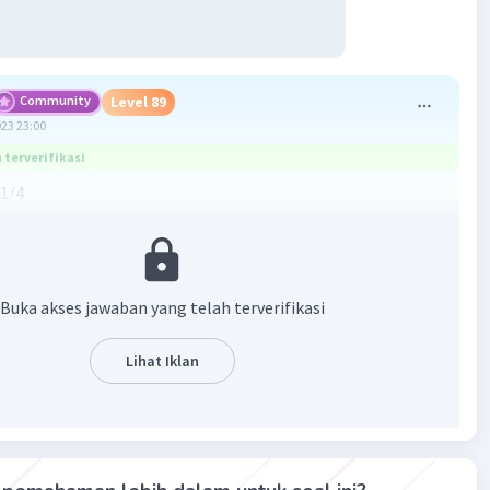
Community
Level 89
023 23:00
terverifikasi
 1/4
15)/60
·
0.0
(
0
)
Balas
ating
Buka akses jawaban yang telah terverifikasi
Lihat Iklan
Iklan