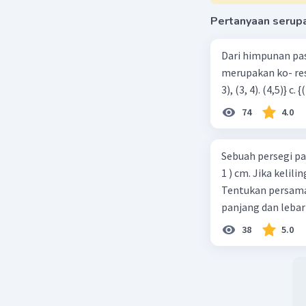
Pertanyaan serup
Dari himpunan pa
merupakan ko- respondensi satu-satu? a. {(1, 1), (2, 2), (3, 3), (4,4)} b. {(1, 2), (2,
74
4.0
Sebuah persegi pa
1 ) cm. Jika kelil
Tentukan persamaa
panjang dan lebar
38
5.0