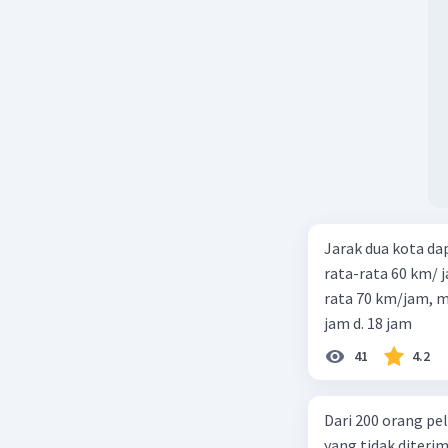
Jarak dua kota d
rata-rata 60 km/ 
rata 70 km/jam, maka waktu
jam d. 18 jam
41
4.2
Dari 200 orang pe
yang tidak diterima