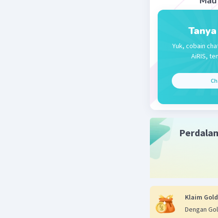
Mau 
Tanya
Yuk, cobain cha
AiRIS, te
Ch
Perdala
Klaim Gold
Dengan Gol