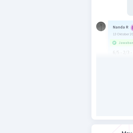
Nanda R
13 Oktober 2
Jawaban 
6/5 - 2/3 -
= (72-40-
= 17/60.
Beri R