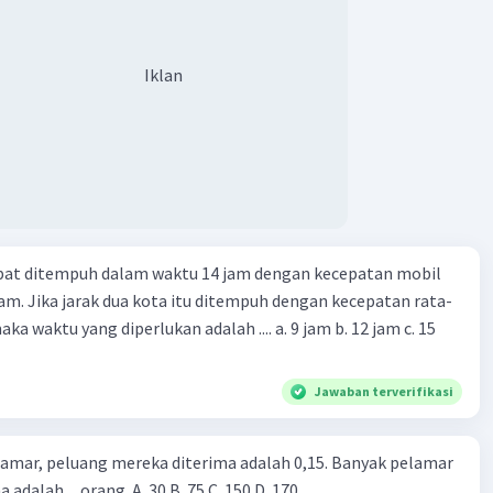
Iklan
apat ditempuh dalam waktu 14 jam dengan kecepatan mobil
jam. Jika jarak dua kota itu ditempuh dengan kecepatan rata-
 yang diperlukan adalah .... a. 9 jam b. 12 jam c. 15
Jawaban terverifikasi
lamar, peluang mereka diterima adalah 0,15. Banyak pelamar
 adalah ... orang. A. 30 B. 75 C. 150 D. 170