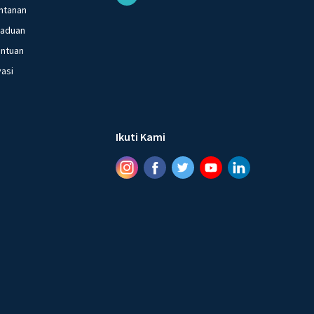
ntanan
gaduan
entuan
vasi
Ikuti Kami