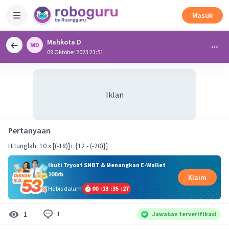
Masuk
Mahkota D
09 Oktober 2023 23:51
Iklan
Pertanyaan
Hitunglah: 10 x [(-18)]+ {12 - (-20)}]
Ikuti Tryout SNBT & Menangkan E-Wallet
100rb
Klaim
Habis dalam
00
:
13
:
35
:
27
1
1
Jawaban terverifikasi