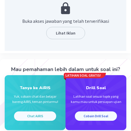
10 x [(-18) + 32]
10 x 14
140
Buka akses jawaban yang telah terverifikasi
·
0.0
(
0
)
Balas
Beri Rating
Lihat Iklan
Mau pemahaman lebih dalam untuk soal ini?
LATIHAN SOAL GRATIS!
Iklan
Tanya ke AiRIS
Drill Soal
Yuk, cobain chat dan belajar
Latihan soal sesuai topik yang
bareng AiRIS, teman pintarmu!
kamu mau untuk persiapan ujian
Chat AiRIS
Cobain Drill Soal