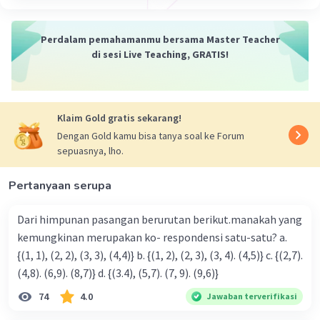
Perdalam pemahamanmu bersama Master Teacher
di sesi Live Teaching, GRATIS!
Klaim Gold gratis sekarang!
Dengan Gold kamu bisa tanya soal ke Forum
sepuasnya, lho.
Pertanyaan serupa
Dari himpunan pasangan berurutan berikut.manakah yang
kemungkinan merupakan ko- respondensi satu-satu? a.
{(1, 1), (2, 2), (3, 3), (4,4)} b. {(1, 2), (2, 3), (3, 4). (4,5)} c. {(2,7).
(4,8). (6,9). (8,7)} d. {(3.4), (5,7). (7, 9). (9,6)}
74
4.0
Jawaban terverifikasi