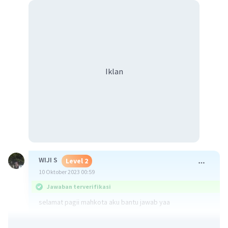
Iklan
WIJI S
Level 2
10 Oktober 2023 00:59
Jawaban terverifikasi
selamat pagii mahkota aku bantu jawab yaa
10 x [(-18) + {12 - (-20)}]